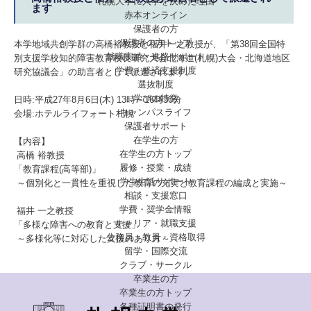
札幌大学に入学を決めた理由
ます
赤本オンライン
保護者の方
保護者の方トップ
本学地域共創学群の高橋裕教授と福井一之教授が、「第38回全国特
就職実績・進路サポート
別支援学校知的障害教育校長研究大会北海道(札幌)大会・北海道地区
学費・経済支援制度
研究協議会」の助言者として派遣されます。
選抜制度
学びの特徴
日時:平成27年8月6日(木) 13時～16時30分
キャンパスライフ
会場:ホテルライフォート札幌
保護者サポート
在学生の方
【内容】
在学生の方トップ
高橋 裕教授
履修・授業・成績
「教育課程(高等部)」
学生生活サポート
～個別化と一貫性を重視した教育の充実と教育課程の編成と実施～
相談・支援窓口
学費・奨学金情報
福井 一之教授
キャリア・就職支援
「多様な障害への教育と支援」
公務員・教員・資格取得
～多様化等に対応した支援のあり方～
留学・国際交流
クラブ・サークル
卒業生の方
卒業生の方トップ
各種証明書の発行