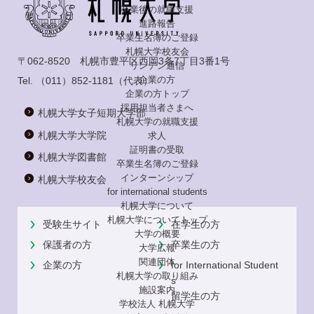
卒業後の就職支援
進路報告
卒業生名簿のご登録
札幌大学校友会
〒062-8520 札幌市豊平区西岡3条7丁目3番1号
リンデン通信
企業の方
Tel.
（011）852-1181
（代表）
企業の方トップ
採用担当者さまへ
札幌大学女子短期大学部
札幌大学の就職支援
札幌大学大学院
求人
証明書の受取
札幌大学図書館
卒業生名簿のご登録
インターンシップ
札幌大学校友会
for international
students
札幌大学について
札幌大学についてトップ
受験生サイト
在学生の方
大学の概要
保護者の方
卒業生の方
大学広報
関連団体
企業の方
for International Student
札幌大学の取り組み
s
施設案内
留学生の方
学校法人 札幌大学