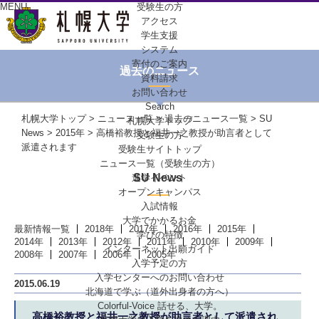
MENU
受験生の方
アクセス
学生支援
システム
寄付のご案内
過去のニュース
資料請求
お問い合わせ
Search
札幌大学トップ
>
ニュース一覧
>
過去のニュース一覧
>
SU
札幌大学トップ
News
>
2015年
> 高橋裕教授と福井一之教授が助言者として
受験生の方
派遣されます
受験生サイトトップ
ニュース一覧（受験生の方）
SU News
進学イベント
オープンキャンパス
入試情報
大学でかかるお金
最新情報一覧
2018年
2017年
2016年
2015年
学びの特徴
2014年
2013年
2012年
2011年
2010年
2009年
インターネット出願ガイド
2008年
2007年
2006年
2005年
入学予定の方
入学センターへの
お問い合わせ
2015.06.19
北海道で学ぶ
（道外出身者の方へ）
Colorful-Voice
話せる、大学。
高橋裕教授と福井一之教授が助言者として派遣され