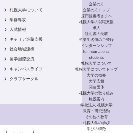
企業の方
札幌大学について
企業の方トップ
採用担当者さまへ
学群専攻
札幌大学の就職支援
求人
入試情報
証明書の受取
キャリア進路支援
卒業生名簿のご登録
インターンシップ
社会地域連携
for international
students
留学国際交流
札幌大学について
キャンパスライフ
札幌大学についてトップ
大学の概要
クラブサークル
大学広報
関連団体
札幌大学の取り組み
施設案内
学校法人 札幌大学
教育・研究活動
その他の教育
札幌大学の学び
学びの特徴