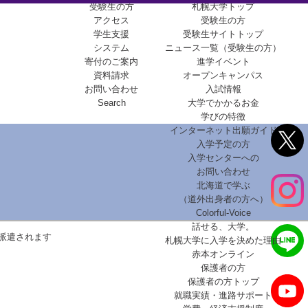
受験生の方
札幌大学トップ
アクセス
受験生の方
学生支援
受験生サイトトップ
システム
ニュース一覧（受験生の方）
寄付のご案内
進学イベント
資料請求
オープンキャンパス
お問い合わせ
入試情報
Search
大学でかかるお金
学びの特徴
インターネット出願ガイド
入学予定の方
入学センターへの
お問い合わせ
北海道で学ぶ
（道外出身者の方へ）
Colorful-Voice
話せる、大学。
派遣されます
札幌大学に入学を決めた理由
赤本オンライン
保護者の方
保護者の方トップ
就職実績・進路サポート