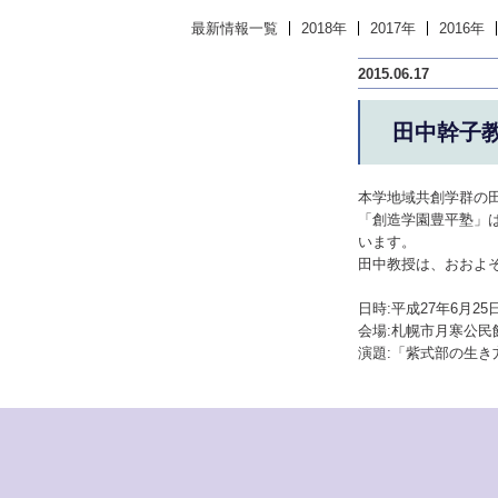
最新情報一覧
2018年
2017年
2016年
2015.06.17
田中幹子
本学地域共創学群の
「創造学園豊平塾」
います。
田中教授は、おおよ
日時:平成27年6月25日
会場:札幌市月寒公民
演題:「紫式部の生き