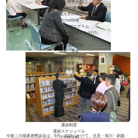
教育・研究活動
その他の教育
札幌大学の学び
学びの特徴
みらい志向プログラム
データサイエンス「魁(さきがけ)」
プログラム
留学・国際交流
学群・専攻
学群について
経済学専攻
経営学専攻
法学専攻
英語専攻
歴史文化専攻
日本語・日本文化専攻
スポーツ文化専攻
リベラルアーツ専攻
入試情報
入試情報
選抜制度
選抜スケジュール
今後この保護者懇談会は、9月～10月にかけて、北見・旭川・釧路・
入学検定料