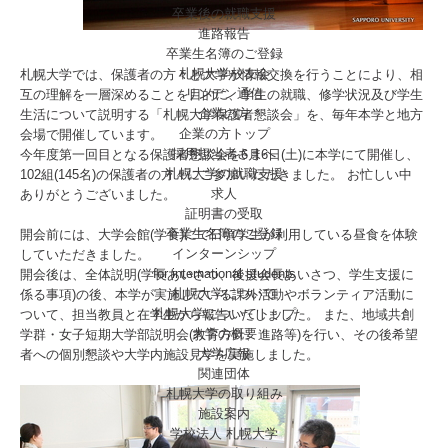
卒業後の就職支援
進路報告
卒業生名簿のご登録
札幌大学校友会
札幌大学では、保護者の方々と大学が情報交換を行うことにより、相
リンデン通信
互の理解を一層深めることを目的に、学生の就職、修学状況及び学生
企業の方
生活について説明する「札幌大学保護者懇談会」を、毎年本学と地方
企業の方トップ
会場で開催しています。
採用担当者さまへ
今年度第一回目となる保護者懇談会を6月6日(土)に本学にて開催し、
札幌大学の就職支援
102組(145名)の保護者の方々にご参加いただきました。 お忙しい中
求人
ありがとうございました。
証明書の受取
卒業生名簿のご登録
開会前には、大学会館(学食)にて日頃学生が利用している昼食を体験
インターンシップ
していただきました。
for international
students
開会後は、全体説明(学長あいさつ、後援会長あいさつ、学生支援に
札幌大学について
係る事項)の後、本学が実施している課外活動やボランティア活動に
札幌大学についてトップ
ついて、担当教員と在学生から報告いたしました。 また、地域共創
大学の概要
学群・女子短期大学部説明会(教育方針、進路等)を行い、その後希望
大学広報
者への個別懇談や大学内施設見学を実施しました。
関連団体
札幌大学の取り組み
施設案内
学校法人 札幌大学