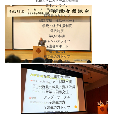
札幌大学に入学を決めた理由
赤本オンライン
保護者の方
保護者の方トップ
就職実績・進路サポート
学費・経済支援制度
選抜制度
学びの特徴
キャンパスライフ
保護者サポート
在学生の方
在学生の方トップ
履修・授業・成績
学生生活サポート
相談・支援窓口
学費・奨学金情報
キャリア・就職支援
公務員・教員・資格取得
留学・国際交流
クラブ・サークル
卒業生の方
卒業生の方トップ
各種証明書の発行