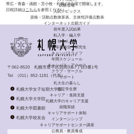
帯広・青森・函館・苫小牧・札幌の8会場で開催します。
試験会場
日程詳細は
こちら
を参照ください。
入試トピックス
資格・活動点数換算表、主体性評価点数表
インターネット出願ガイド
前年度入試結果
転入学・編入学
社会人入学
科目等履修生・研究生
キャンパスライフ
年間スケジュール
キャンパス・アクセス
〒062-8520 札幌市豊平区西岡3条7丁目3番1号
クラブ・サークル
Tel.
（011）852-1181
（代表）
サポート
札大生の暮らし
札幌大学女子短期大学部
指定学生寮
キャリア・進路支援
札幌大学大学院
札幌大学のキャリア支援
就職実績
札幌大学図書館
キャリアサポート体制
札幌大学校友会
インターンシップ
キャリアサポートセンター講座
公務員・教員養成