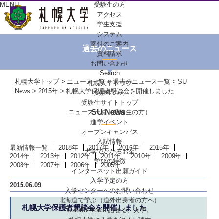
MENU
受験生の方
アクセス
学生支援
システム
寄付のご案内
過去のニュース
資料請求
お問い合わせ
Search
札幌大学トップ
>
ニュース一覧
>
過去のニュース一覧
>
SU
札幌大学トップ
News
>
2015年
> 札幌大学保護者懇談会を開催しました
受験生の方
受験生サイトトップ
SU News
ニュース一覧（受験生の方）
進学イベント
オープンキャンパス
入試情報
最新情報一覧
2018年
2017年
2016年
2015年
大学でかかるお金
2014年
2013年
2012年
2011年
2010年
2009年
学びの特徴
2008年
2007年
2006年
2005年
インターネット出願ガイド
入学予定の方
2015.06.09
入学センターへの
お問い合わせ
北海道で学ぶ
（道外出身者の方へ）
札幌大学保護者懇談会を開催しました
Colorful-Voice
話せる、大学。