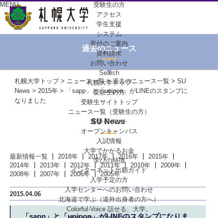
MENU
受験生の方
アクセス
学生支援
システム
寄付のご案内
過去のニュース
資料請求
お問い合わせ
Search
札幌大学トップ
>
ニュース一覧
>
過去のニュース一覧
>
SU
札幌大学トップ
News
>
2015年
> 「sapp」と「unipon」がLINEのスタンプに
受験生の方
なりました
受験生サイトトップ
ニュース一覧（受験生の方）
SU News
進学イベント
オープンキャンパス
入試情報
大学でかかるお金
最新情報一覧
2018年
2017年
2016年
2015年
学びの特徴
2014年
2013年
2012年
2011年
2010年
2009年
インターネット出願ガイド
2008年
2007年
2006年
2005年
入学予定の方
入学センターへの
お問い合わせ
2015.04.06
北海道で学ぶ
（道外出身者の方へ）
Colorful-Voice
話せる、大学。
「sapp」と「unipon」がLINEのスタンプになりま