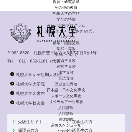
教育・研究活動
その他の教育
札幌大学の学び
学びの特徴
みらい志向プログラム
データサイエンス「魁(さきがけ)」
プログラム
留学・国際交流
学群・専攻
〒062-8520 札幌市豊平区西岡3条7丁目3番1号
学群について
経済学専攻
Tel.
（011）852-1181
（代表）
経営学専攻
法学専攻
札幌大学女子短期大学部
英語専攻
札幌大学大学院
歴史文化専攻
日本語・日本文化専攻
札幌大学図書館
スポーツ文化専攻
リベラルアーツ専攻
札幌大学校友会
入試情報
入試情報
選抜制度
受験生サイト
在学生の方
選抜スケジュール
保護者の方
卒業生の方
入学検定料