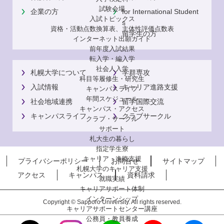
試験会場
企業の方
for International Student
入試トピックス
s
資格・活動点数換算表、主体性評価点数表
留学生の方
インターネット出願ガイド
前年度入試結果
転入学・編入学
社会人入学
札幌大学について
学群専攻
科目等履修生・研究生
入試情報
キャリア進路支援
キャンパスライフ
年間スケジュール
社会地域連携
留学国際交流
キャンパス・アクセス
キャンパスライフ
クラブサークル
クラブ・サークル
サポート
札大生の暮らし
指定学生寮
キャリア・進路支援
プライバシーポリシー
お問合せ
サイトマップ
札幌大学のキャリア支援
アクセス
キャンパス
資料請求
就職実績
キャリアサポート体制
インターンシップ
Copyright © Sapporo University. All rights reserved.
キャリアサポートセンター講座
公務員・教員養成