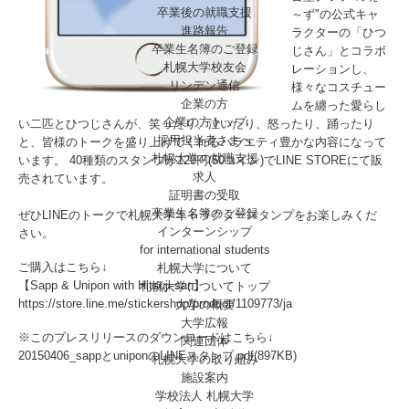
卒業後の就職支援
～ず"の公式キャ
進路報告
ラクターの「ひつ
卒業生名簿のご登録
じさん」とコラボ
札幌大学校友会
レーションし、
リンデン通信
様々なコスチュー
企業の方
ムを纏った愛らし
企業の方トップ
い二匹とひつじさんが、笑ったり、泣いたり、怒ったり、踊ったり
採用担当者さまへ
と、皆様のトークを盛り上げてくれるバラエティ豊かな内容になって
札幌大学の就職支援
います。 40種類のスタンプが120円(50コイン)でLINE STOREにて販
求人
売されています。
証明書の受取
卒業生名簿のご登録
ぜひLINEのトークで札幌大学キャラクタースタンプをお楽しみくだ
インターンシップ
さい。
for international
students
ご購入はこちら↓
札幌大学について
【Sapp & Unipon with Hitsuji-san】
札幌大学についてトップ
https://store.line.me/stickershop/product/1109773/ja
大学の概要
大学広報
※このプレスリリースのダウンロードはこちら↓
関連団体
20150406_sappとuniponのLINEスタンプ.pdf(897KB)
札幌大学の取り組み
施設案内
学校法人 札幌大学