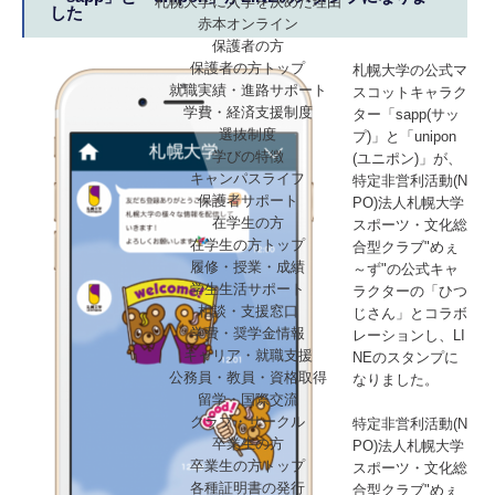
札幌大学に入学を決めた理由
した
赤本オンライン
保護者の方
保護者の方トップ
札幌大学の公式マ
就職実績・進路サポート
スコットキャラク
学費・経済支援制度
ター「sapp(サッ
選抜制度
プ)」と「unipon
学びの特徴
(ユニポン)」が、
キャンパスライフ
特定非営利活動(N
保護者サポート
PO)法人札幌大学
在学生の方
スポーツ・文化総
在学生の方トップ
合型クラブ"めぇ
履修・授業・成績
～ず"の公式キャ
学生生活サポート
ラクターの「ひつ
相談・支援窓口
じさん」とコラボ
学費・奨学金情報
レーションし、LI
キャリア・就職支援
NEのスタンプに
公務員・教員・資格取得
なりました。
留学・国際交流
クラブ・サークル
特定非営利活動(N
卒業生の方
PO)法人札幌大学
卒業生の方トップ
スポーツ・文化総
各種証明書の発行
合型クラブ"めぇ