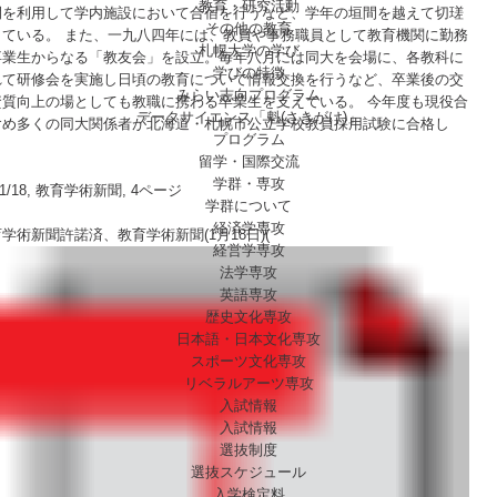
教育・研究活動
間を利用して学内施設において合宿を行うなど、学年の垣間を越えて切瑳
その他の教育
している。 また、一九八四年には、教員や事務職員として教育機関に勤務
札幌大学の学び
卒業生からなる「教友会」を設立。毎年八月には同大を会場に、各教科に
学びの特徴
れて研修会を実施し日頃の教育について情報交換を行うなど、卒業後の交
みらい志向プログラム
資質向上の場としても教職に携わる卒業生を支えている。 今年度も現役合
データサイエンス「魁(さきがけ)」
含め多くの同大関係者が北海道・札幌市公立学校教員採用試験に合格し
プログラム
留学・国際交流
学群・専攻
/1/18, 教育学術新聞, 4ページ
学群について
経済学専攻
育学術新聞許諾済、
教育学術新聞
(1月18日)(
経営学専攻
法学専攻
英語専攻
歴史文化専攻
日本語・日本文化専攻
スポーツ文化専攻
リベラルアーツ専攻
入試情報
入試情報
選抜制度
選抜スケジュール
入学検定料