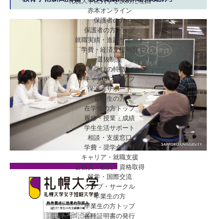
札幌大学に入学を決めた理由
赤本オンライン
保護者の方
保護者の方トップ
就職実績・進路サポート
学費・経済支援制度
選抜制度
学びの特徴
キャンパスライフ
保護者サポート
在学生の方
在学生の方トップ
履修・授業・成績
学生生活サポート
相談・支援窓口
学費・奨学金情報
キャリア・就職支援
公務員・教員・資格取得
留学・国際交流
クラブ・サークル
卒業生の方
卒業生の方トップ
各種証明書の発行