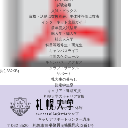
試験会場
入試トピックス
資格・活動点数換算表、主体性評価点数表
インターネット出願ガイド
前年度入試結果
転入学・編入学
社会人入学
科目等履修生・研究生
キャンパスライフ
年間スケジュール
キャンパス・アクセス
クラブ・サークル
式:382KB)
サポート
札大生の暮らし
指定学生寮
キャリア・進路支援
札幌大学のキャリア支援
就職実績
キャリアサポート体制
インターンシップ
キャリアサポートセンター講座
公務員・教員養成
〒062-8520 札幌市豊平区西岡3条7丁目3番1号