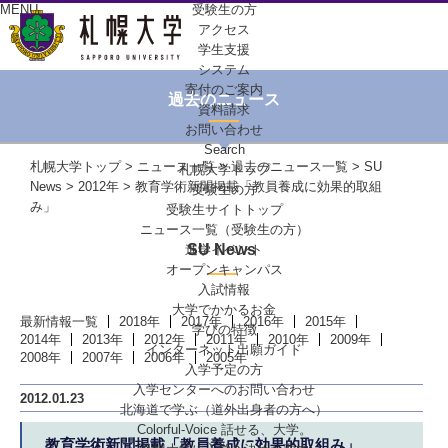
MENU
受験生の方
アクセス
学生支援
システム
寄付のご案内
過去のニュース
資料請求
お問い合わせ
Search
札幌大学トップ
>
ニュース一覧
>
過去のニュース一覧
>
SU
札幌大学トップ
News
>
2012年
> 教育学術新聞掲載「教員養成に効果的取組
受験生の方
み」
受験生サイトトップ
ニュース一覧（受験生の方）
SU News
進学イベント
オープンキャンパス
入試情報
大学でかかるお金
最新情報一覧
2018年
2017年
2016年
2015年
学びの特徴
2014年
2013年
2012年
2011年
2010年
2009年
インターネット出願ガイド
2008年
2007年
2006年
2005年
入学予定の方
入学センターへの
お問い合わせ
2012.01.23
北海道で学ぶ
（道外出身者の方へ）
Colorful-Voice
話せる、大学。
教育学術新聞掲載「教員養成に効果的取組み」