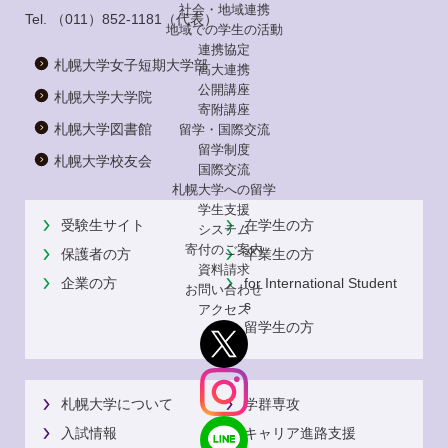
社会・地域連携
Tel.
（011）852-1181
（代表）
地域での学生の活動
連携協定
札幌大学女子短期大学部
高大連携
公開講座
札幌大学大学院
寄附講座
札幌大学図書館
留学・国際交流
留学制度
札幌大学校友会
国際交流
札幌大学への留学
学生支援
受験生サイト
在学生の方
システム
寄付のご案内
保護者の方
卒業生の方
資料請求
企業の方
for International Student
お問い合わせ
s
アクセス
留学生の方
札幌大学について
学群専攻
入試情報
キャリア進路支援