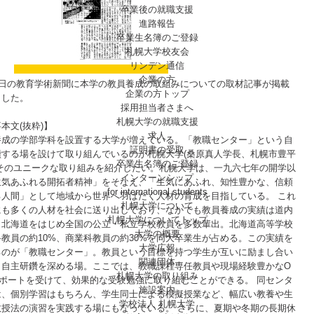
卒業後の就職支援
進路報告
卒業生名簿のご登録
札幌大学校友会
リンデン通信
企業の方
18日の教育学術新聞に本学の教員養成の取組みについての取材記事が掲載
企業の方トップ
ました。
採用担当者さまへ
札幌大学の就職支援
本文(抜粋)】
求人
養成の学部学科を設置する大学が増えている。「教職センター」という自
証明書の受取
鑽する場を設けて取り組んでいるのが札幌大学(桑原真人学長、札幌市豊平
卒業生名簿のご登録
。そのユニークな取り組みを紹介したい。札幌大学は、一九六七年の開学以
インターンシップ
生気あふれる開拓者精神」をそなえ、「生気にあふれ、知性豊かな、信頼
for international
students
る人間」として地域から世界へ羽ばたく人材の育成を目指している。 これ
札幌大学について
にも多くの人材を社会に送り出しており、なかでも教員養成の実績は道内
札幌大学についてトップ
。北海道をはじめ全国の公立・私立学校教員を多数輩出。北海道高等学校
大学の概要
教員の約10%、商業科教員の約30%を同大卒業生が占める。この実績を
大学広報
るのが「教職センター」。教員という目標を持つ学生が互いに励まし合い
関連団体
ら自主研鑽を深める場。ここでは、教職課程専任教員や現場経験豊かなO
札幌大学の取り組み
サポートを受けて、効果的な受験勉強に取り組むことができる。 同センタ
施設案内
は、個別学習はもちろん、学生同士による模擬授業など、幅広い教養や生
学校法人 札幌大学
教授法の演習を実践する場にもなっている。 さらに、夏期や冬期の長期休