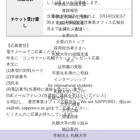
しくはEメールで連絡します。
卒業後の就職支援
進路報告
当選者は学生証を持参の上、3月14日(金)17:
卒業生名簿のご登録
チケット受け渡
00までに1号館2階運営事業オフィス広報担
札幌大学校友会
し
当までお越しください。
リンデン通信
企業の方
企業の方トップ
【応募要領】
採用担当者さまへ
電子メールでご応募ください。
札幌大学の就職支援
件名に「コンサドーレ札幌チケットプレゼント応募」
求人
本文に
証明書の受取
(1)希望の対戦カード
卒業生名簿のご登録
(2)学籍番号
インターンシップ
(3)氏名
for international
students
(4)電話番号(当選時に連絡を受けたい番号)
札幌大学について
(5)Eメールアドレス(当選時に連絡を受けたいアドレス)
札幌大学についてトップ
を明記し、 運営事業オフィス広報担当「We are SAPPORO」係(
con
大学の概要
sa@ofc.sapporo-u.ac.jp
)までご応募ください。
大学広報
たくさんのご応募お待ちしています!
関連団体
札幌大学の取り組み
施設案内
学校法人 札幌大学