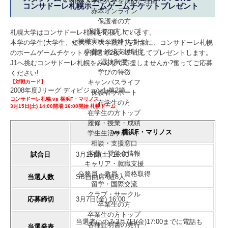
札幌大学に入学を決めた理由
コンサドーレ札幌ホームゲームチケットプレゼント
赤本オンライン
保護者の方
保護者の方トップ
札幌大学はコンサドーレ札幌を応援しています。
就職実績・進路サポート
本学の学生(大学生、短大生、大学院生)を対象に、コンサドーレ札幌
学費・経済支援制度
のホームゲームチケットを抽選で2枚ペアにしてプレゼントします。
選抜制度
J1へ挑むコンサドーレ札幌をみんなで応援しませんか?奮ってご応募
学びの特徴
ください!
キャンパスライフ
【対戦カード】
2008年度Jリーグ ディビジョン1 第2節
保護者サポート
コンサドーレ札幌 vs 横浜F・マリノス
在学生の方
3月15日(土) 14:00開場 16:00開始 札幌ドーム
在学生の方トップ
履修・授業・成績
vs 横浜F・マリノス
学生生活サポート
相談・支援窓口
学費・奨学金情報
試合日
3月15日(土) 16:00～
キャリア・就職支援
公務員・教員・資格取得
当選人数
SB自由席4組8人
留学・国際交流
クラブ・サークル
応募締切
3月7日(金) 16:00
卒業生の方
卒業生の方トップ
当選者にのみ3月7日(金)17:00までに電話も
各種証明書の発行
当選発表