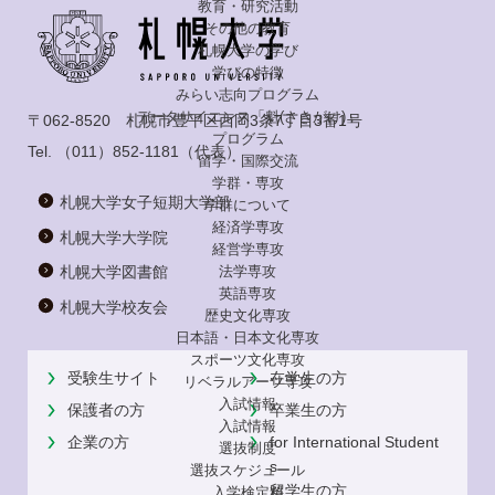
教育・研究活動
その他の教育
札幌大学の学び
学びの特徴
みらい志向プログラム
データサイエンス「魁(さきがけ)」
〒062-8520 札幌市豊平区西岡3条7丁目3番1号
プログラム
Tel.
（011）852-1181
（代表）
留学・国際交流
学群・専攻
札幌大学女子短期大学部
学群について
経済学専攻
札幌大学大学院
経営学専攻
法学専攻
札幌大学図書館
英語専攻
札幌大学校友会
歴史文化専攻
日本語・日本文化専攻
スポーツ文化専攻
受験生サイト
在学生の方
リベラルアーツ専攻
入試情報
保護者の方
卒業生の方
入試情報
企業の方
for International Student
選抜制度
s
選抜スケジュール
留学生の方
入学検定料