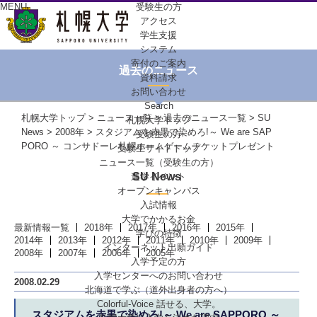
MENU
受験生の方
アクセス
学生支援
システム
寄付のご案内
過去のニュース
資料請求
お問い合わせ
Search
札幌大学トップ
>
ニュース一覧
>
過去のニュース一覧
>
SU
札幌大学トップ
News
>
2008年
> スタジアムを赤黒で染めろ!～ We are SAP
受験生の方
PORO ～ コンサドーレ札幌ホームゲームチケットプレゼント
受験生サイトトップ
ニュース一覧（受験生の方）
SU News
進学イベント
オープンキャンパス
入試情報
大学でかかるお金
最新情報一覧
2018年
2017年
2016年
2015年
学びの特徴
2014年
2013年
2012年
2011年
2010年
2009年
インターネット出願ガイド
2008年
2007年
2006年
2005年
入学予定の方
入学センターへの
お問い合わせ
2008.02.29
北海道で学ぶ
（道外出身者の方へ）
Colorful-Voice
話せる、大学。
スタジアムを赤黒で染めろ!～ We are SAPPORO ～