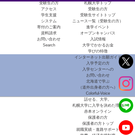
受験生の方
札幌大学トップ
アクセス
受験生の方
学生支援
受験生サイトトップ
システム
ニュース一覧（受験生の方）
寄付のご案内
進学イベント
資料請求
オープンキャンパス
お問い合わせ
入試情報
Search
大学でかかるお金
学びの特徴
インターネット出願ガイド
入学予定の方
入学センターへの
お問い合わせ
北海道で学ぶ
（道外出身者の方へ）
Colorful-Voice
話せる、大学。
札幌大学に入学を決めた理由
赤本オンライン
保護者の方
保護者の方トップ
就職実績・進路サポート