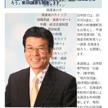
札幌大学に入学を決めた理由
ろう」第3回講座を開講します
赤本オンライン
保護者の方
保護者の方トップ
法学部では、10
就職実績・進路サポート
月3日(金)に、広
学費・経済支援制度
尾町の村瀨優町長
選抜制度
をお迎えし、平成
学びの特徴
26年度第3回「北
キャンパスライフ
海道市町村長リレ
保護者サポート
ー講座 北海道を
在学生の方
知ろう」を開催し
在学生の方トップ
ます。
履修・授業・成績
学生生活サポート
本講座は、法学部
相談・支援窓口
専門科目「行政
学費・奨学金情報
学」(春学期)、
キャリア・就職支援
「地方自治論」
公務員・教員・資格取得
(秋学期)の授業に
留学・国際交流
おいて、北海道内
クラブ・サークル
市町村の首長によ
卒業生の方
る講演を年4回開
卒業生の方トップ
催します。毎回、
各種証明書の発行
それぞれの自治体