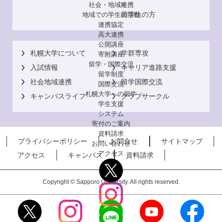
s
社会・地域連携
留学生の方
地域での学生の活動
連携協定
高大連携
公開講座
札幌大学について
学群専攻
寄附講座
留学・国際交流
入試情報
キャリア進路支援
留学制度
社会地域連携
留学国際交流
国際交流
札幌大学への留学
キャンパスライフ
クラブサークル
学生支援
システム
寄付のご案内
資料請求
プライバシーポリシー
お問合せ
サイトマップ
お問い合わせ
アクセス
アクセス
キャンパス
資料請求
Copyright © Sapporo University. All rights reserved.