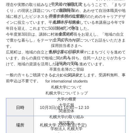
卒業後の就職支援
理念や実際の取り組みなどについて解説してもらうことで、「まちづ
進路報告
くり」の現状と課題についての認識を深め、あわせて自治体職員や地
卒業生名簿のご登録
域に根ざしたビジネスを目指す学生の職業選択のためのキャリアデザ
札幌大学校友会
インに役立っています。平成18年から開催している本講座は今年で9
リンデン通信
年目を迎え、これまでに50回開催してきました。
企業の方
今年度第3回目は、講師に村瀨優広尾町長をお迎えし、「地域の自立
企業の方トップ
で豊かな暮らし」をテーマに、以下の内容についてお話をいただきま
採用担当者さまへ
す。
札幌大学の就職支援
広尾町は、地域の自立と豊かな暮らしをテーマにまちづくりを進めて
求人
います。自らの責任で地域に関わりを持ち、住民一人ひとりが力をつ
証明書の受取
けて、地域の資源を活用したまちづくりを進めています。
卒業生名簿のご登録
一般の方々もご聴講できるように公開講座とします。受講料無料、事
インターンシップ
前申込は不要です。
for international
students
札幌大学について
札幌大学についてトップ
大学の概要
大学広報
日時
10月3日(金) 10:40～12:10
関連団体
札幌大学の取り組み
施設案内
場所
札幌大学 2207教室(予定)
学校法人 札幌大学