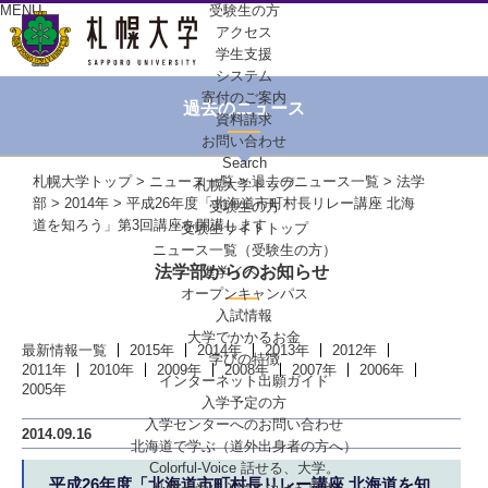
MENU
受験生の方
アクセス
学生支援
システム
寄付のご案内
過去のニュース
資料請求
お問い合わせ
Search
札幌大学トップ
>
ニュース一覧
>
過去のニュース一覧
>
法学
札幌大学トップ
部
>
2014年
> 平成26年度「北海道市町村長リレー講座 北海
受験生の方
道を知ろう」第3回講座を開講します
受験生サイトトップ
ニュース一覧（受験生の方）
法学部からのお知らせ
進学イベント
オープンキャンパス
入試情報
大学でかかるお金
最新情報一覧
2015年
2014年
2013年
2012年
学びの特徴
2011年
2010年
2009年
2008年
2007年
2006年
インターネット出願ガイド
2005年
入学予定の方
入学センターへの
お問い合わせ
2014.09.16
北海道で学ぶ
（道外出身者の方へ）
Colorful-Voice
話せる、大学。
平成26年度「北海道市町村長リレー講座 北海道を知