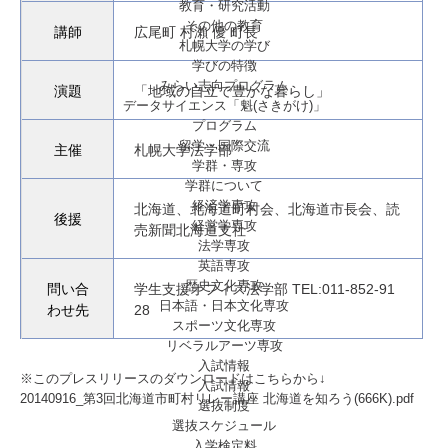
教育・研究活動
その他の教育
講師
広尾町 村瀨 優 町長
札幌大学の学び
学びの特徴
みらい志向プログラム
演題
「地域の自立で豊かな暮らし」
データサイエンス「魁(さきがけ)」
プログラム
留学・国際交流
主催
札幌大学法学部
学群・専攻
学群について
経済学専攻
北海道、北海道町村会、北海道市長会、読
後援
経営学専攻
売新聞北海道支社
法学専攻
英語専攻
歴史文化専攻
問い合
学生支援オフィス法学部 TEL:011-852-91
日本語・日本文化専攻
わせ先
28
スポーツ文化専攻
リベラルアーツ専攻
入試情報
※このプレスリリースのダウンロードはこちらから↓
入試情報
20140916_第3回北海道市町村リレー講座 北海道を知ろう(666K).pdf
選抜制度
選抜スケジュール
入学検定料