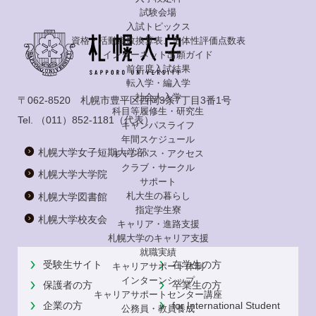
試験会場
入試トピックス
資格・活動点数換算表、主体性評価点数表
インターネット出願ガイド
前年度入試結果
転入学・編入学
社会人入学
〒062-8520 札幌市豊平区西岡3条7丁目3番1号
科目等履修生・研究生
Tel.
（011）852-1181
（代表）
キャンパスライフ
年間スケジュール
札幌大学女子短期大学部
キャンパス・アクセス
クラブ・サークル
札幌大学大学院
サポート
札大生の暮らし
札幌大学図書館
指定学生寮
札幌大学校友会
キャリア・進路支援
札幌大学のキャリア支援
就職実績
受験生サイト
在学生の方
キャリアサポート体制
インターンシップ
保護者の方
卒業生の方
キャリアサポートセンター講座
企業の方
for International Student
公務員・教員養成