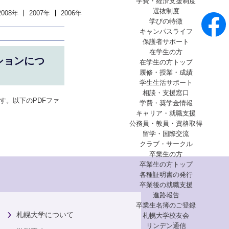
学費・経済支援制度
選抜制度
2008年
2007年
2006年
学びの特徴
キャンパスライフ
保護者サポート
在学生の方
ションにつ
在学生の方トップ
履修・授業・成績
学生生活サポート
相談・支援窓口
ます。以下のPDFファ
学費・奨学金情報
キャリア・就職支援
公務員・教員・資格取得
留学・国際交流
クラブ・サークル
卒業生の方
卒業生の方トップ
各種証明書の発行
卒業後の就職支援
進路報告
卒業生名簿のご登録
札幌大学について
札幌大学校友会
リンデン通信