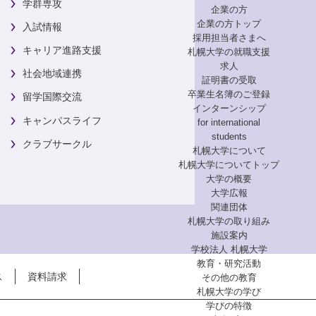
学群専攻
企業の方
企業の方トップ
入試情報
採用担当者さまへ
キャリア進路支援
札幌大学の就職支援
求人
社会地域連携
証明書の受取
卒業生名簿のご登録
留学国際交流
インターンシップ
キャンパスライフ
for international
students
クラブサークル
札幌大学について
札幌大学についてトップ
大学の概要
大学広報
関連団体
札幌大学の取り組み
施設案内
学校法人 札幌大学
教育・研究活動
ス
資料請求
その他の教育
札幌大学の学び
学びの特徴