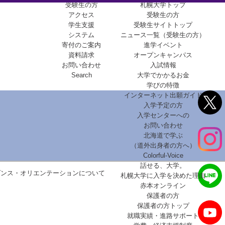
受験生の方
札幌大学トップ
アクセス
受験生の方
学生支援
受験生サイトトップ
システム
ニュース一覧（受験生の方）
寄付のご案内
進学イベント
資料請求
オープンキャンパス
お問い合わせ
入試情報
Search
大学でかかるお金
学びの特徴
インターネット出願ガイド
入学予定の方
入学センターへの
お問い合わせ
北海道で学ぶ
（道外出身者の方へ）
Colorful-Voice
話せる、大学。
イダンス・オリエンテーションについて
札幌大学に入学を決めた理由
赤本オンライン
保護者の方
保護者の方トップ
就職実績・進路サポート