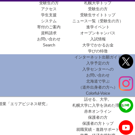
受験生の方
札幌大学トップ
アクセス
受験生の方
学生支援
受験生サイトトップ
システム
ニュース一覧（受験生の方）
寄付のご案内
進学イベント
資料請求
オープンキャンパス
お問い合わせ
入試情報
Search
大学でかかるお金
学びの特徴
インターネット出願ガイド
入学予定の方
入学センターへの
お問い合わせ
北海道で学ぶ
（道外出身者の方へ）
Colorful-Voice
話せる、大学。
授業「エリアビジネス研究」
札幌大学に入学を決めた理由
赤本オンライン
保護者の方
保護者の方トップ
就職実績・進路サポート