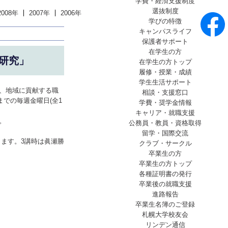
学費・経済支援制度
選抜制度
2008年
2007年
2006年
学びの特徴
キャンパスライフ
保護者サポート
在学生の方
研究」
在学生の方トップ
履修・授業・成績
学生生活サポート
、地域に貢献する職
相談・支援窓口
での毎週金曜日(全1
学費・奨学金情報
キャリア・就職支援
。
公務員・教員・資格取得
留学・国際交流
きます。3講時は眞瀬勝
クラブ・サークル
卒業生の方
卒業生の方トップ
各種証明書の発行
卒業後の就職支援
進路報告
卒業生名簿のご登録
札幌大学校友会
リンデン通信