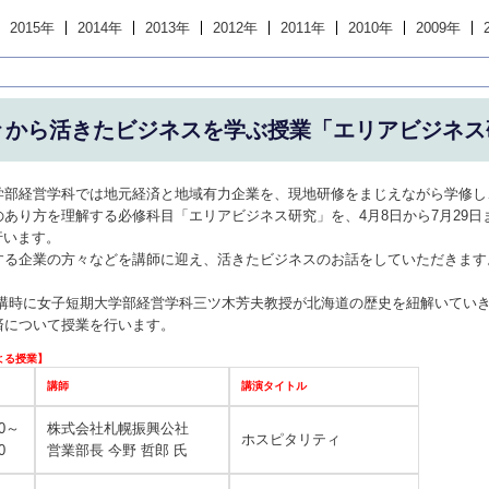
2015年
2014年
2013年
2012年
2011年
2010年
2009年
々から活きたビジネスを学ぶ授業「エリアビジネス
学部経営学科では地元経済と地域有力企業を、現地研修をまじえながら学修し
あり方を理解する必修科目「エリアビジネス研究」を、4月8日から7月29日ま
行います。
する企業の方々などを講師に迎え、活きたビジネスのお話をしていただきます
金)2講時に女子短期大学部経営学科三ツ木芳夫教授が北海道の歴史を紐解いてい
済について授業を行います。
よる授業】
講師
講演タイトル
40～
株式会社札幌振興公社
ホスピタリティ
0
営業部長 今野 哲郎 氏