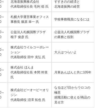
00～
北海道振興株式会社
すすきのの経済と
0
代表取締役社長 毛利 稔 氏
北海道振興の経営
30～
札幌大学運営事業オフィス
学校事務職員になるには
0
事務長 篠原 幸一 氏
40～
公益法人札幌国際プラザ
公益法人札幌国際プラザ
0
根子 俊彦 氏
の業務と役割
株式会社ウイルコーポレー
40～
ション
大人はつらいよ
0
代表取締役 田中 克弘 氏
株式会社 ほんま
00～
代表取締役社長 本間 幹英
月寒あんぱんと共に105年
0
氏
なるほど!目からウロコの
株式会社ピーオーピーオリ
00～
極意
ジン
0
就職活動に使える!商品の
代表取締役 沼澤 拓也 氏
見せ方