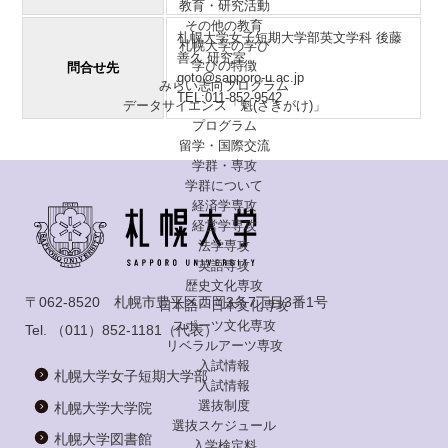
教育・研究活動
その他の教育
札幌大学女子短期大学部英文学科 後藤
札幌大学の学び
善久 研究室
学びの特徴
問合せ先
goto@sapporo-u.ac.jp
みらい志向プログラム
TEL:011-852-9542
データサイエンス「魁(さきがけ)」
プログラム
留学・国際交流
学群・専攻
学群について
経済学専攻
経営学専攻
法学専攻
英語専攻
歴史文化専攻
〒062-8520 札幌市豊平区西岡3条7丁目3番1号
日本語・日本文化専攻
スポーツ文化専攻
Tel.
（011）852-1181
（代表）
リベラルアーツ専攻
入試情報
札幌大学女子短期大学部
入試情報
選抜制度
札幌大学大学院
選抜スケジュール
札幌大学図書館
入学検定料