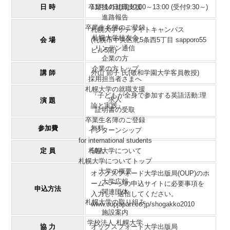
卒業後の就職支援
日 時
11月14日(日)10:00～13:00 (受付9:30～)
進路報告
卒業生名簿のご登録
札幌大学サテライトキャンパス
札幌大学校友会
会 場
(札幌市中央区北5条西5丁目 sapporo55
リンデン通信
ビル5階)
企業の方
企業の方トップ
講 師
外山 節子 氏(敬和学園大学客員教授)
採用担当者さまへ
札幌大学の就職支援
『子どもが全身で参加する英語活動:理
求人
演 題
論と実践』
証明書の受取
卒業生名簿のご登録
参加費
無料
インターンシップ
for international
students
札幌大学について
定 員
50人
札幌大学についてトップ
大学の概要
オックスフォード大学出版局(OUP)のホ
大学広報
ームページの申込サイトに必要事項を
申込方法
関連団体
入力し、送信してください。
札幌大学の取り組み
www.oupjapan.co.jp/shogakko2010
施設案内
学校法人 札幌大学
協 力
オックスフォード大学出版局