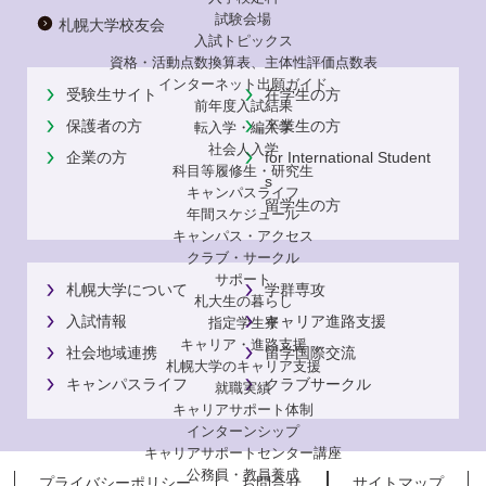
試験会場
札幌大学校友会
入試トピックス
資格・活動点数換算表、主体性評価点数表
インターネット出願ガイド
受験生サイト
在学生の方
前年度入試結果
保護者の方
卒業生の方
転入学・編入学
社会人入学
企業の方
for International Student
科目等履修生・研究生
s
キャンパスライフ
留学生の方
年間スケジュール
キャンパス・アクセス
クラブ・サークル
サポート
札幌大学について
学群専攻
札大生の暮らし
入試情報
キャリア進路支援
指定学生寮
キャリア・進路支援
社会地域連携
留学国際交流
札幌大学のキャリア支援
キャンパスライフ
クラブサークル
就職実績
キャリアサポート体制
インターンシップ
キャリアサポートセンター講座
公務員・教員養成
プライバシーポリシー
お問合せ
サイトマップ