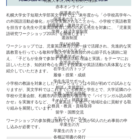
札幌大学に入学を決めた理由
赤本オンライン
保護者の方
札幌大学女子短期大学部英文学科では、来年度から「小学校高学年へ
保護者の方トップ
の外国語活動必修化」が完全実施されることから、小学校で英語教育
就職実績・進路サポート
を担当する先生や児童英語教育に関心のある先生を対象に、『児童英
学費・経済支援制度
語研究ワークショップ2010』を開催します。
選抜制度
学びの特徴
ワークショップでは、児童英語教育の第一線で活躍され、先進的な実
キャンパスライフ
践教育を行っている敬和学園大学客員教授の外山節子氏を講師に迎
保護者サポート
え、「子どもが全身で参加する英語活動:理論と実践」をテーマにお
在学生の方
話しいただき、知的好奇心を満たす授業案や英語活動の具体案などを
在学生の方トップ
紹介していただきます。
履修・授業・成績
学生生活サポート
小学校の教諭を対象としたワークショップは今回が初めての試みとな
相談・支援窓口
りますが、英文学科ではこれまでにも教員と学生とで、大学近隣の小
学費・奨学金情報
学校や児童会館、札幌市内の図書館や書店等で『バイリンガル読み聞
キャリア・就職支援
かせ』を実施するなど、「児童英語」を通して地域社会に貢献する取
公務員・教員・資格取得
り組みを展開しています。
留学・国際交流
クラブ・サークル
ワークショップの参加費は無料ですが、定員が50人のため事前の申
卒業生の方
し込みが必要です。
卒業生の方トップ
各種証明書の発行