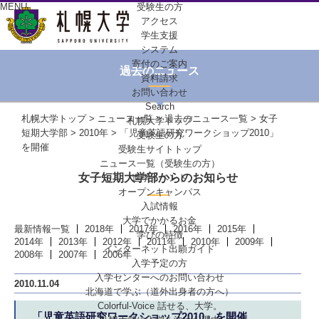
MENU
受験生の方
アクセス
学生支援
システム
寄付のご案内
過去のニュース
資料請求
お問い合わせ
Search
札幌大学トップ
>
ニュース一覧
>
過去のニュース一覧
>
女子
札幌大学トップ
短期大学部
>
2010年
> 「児童英語研究ワークショップ2010」
受験生の方
を開催
受験生サイトトップ
ニュース一覧（受験生の方）
女子短期大学部からのお知らせ
進学イベント
オープンキャンパス
入試情報
大学でかかるお金
最新情報一覧
2018年
2017年
2016年
2015年
学びの特徴
2014年
2013年
2012年
2011年
2010年
2009年
インターネット出願ガイド
2008年
2007年
2006年
入学予定の方
入学センターへの
お問い合わせ
2010.11.04
北海道で学ぶ
（道外出身者の方へ）
Colorful-Voice
話せる、大学。
「児童英語研究ワークショップ2010」を開催