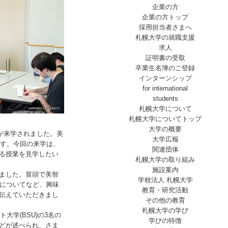
企業の方
企業の方トップ
採用担当者さまへ
札幌大学の就職支援
求人
証明書の受取
卒業生名簿のご登録
インターンシップ
for international
students
札幌大学について
札幌大学についてトップ
大学の概要
が来学されました。美
大学広報
ます。今回の来学は、
関連団体
る授業を見学したい
札幌大学の取り組み
施設案内
ました。冒頭で美智
学校法人 札幌大学
活についてなど、興味
教育・研究活動
伝えていただきまし
その他の教育
札幌大学の学び
大学(BSU)の3名の
学びの特徴
どが述べられ、さま