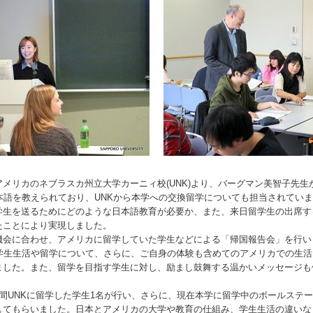
メリカのネブラスカ州立大学カーニィ校(UNK)より、バーグマン美智子先生
本語を教えられており、UNKから本学への交換留学についても担当されてい
学生を送るためにどのような日本語教育が必要か、また、来日留学生の出席す
たことにより実現しました。
機会に合わせ、アメリカに留学していた学生などによる「帰国報告会」を行い
の学生生活や留学について、さらに、ご自身の体験も含めてのアメリカでの生
ました。また、留学を目指す学生に対し、励まし鼓舞する温かいメッセージも
間UNKに留学した学生1名が行い、さらに、現在本学に留学中のボールステート
してもらいました。日本とアメリカの大学や教育の仕組み、学生生活の違いな