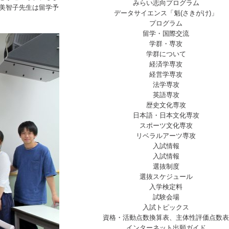
みらい志向プログラム
美智子先生は留学予
データサイエンス「魁(さきがけ)」
プログラム
留学・国際交流
学群・専攻
学群について
経済学専攻
経営学専攻
法学専攻
英語専攻
歴史文化専攻
日本語・日本文化専攻
スポーツ文化専攻
リベラルアーツ専攻
入試情報
入試情報
選抜制度
選抜スケジュール
入学検定料
試験会場
入試トピックス
資格・活動点数換算表、主体性評価点数表
インターネット出願ガイド