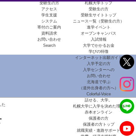
受験生の方
札幌大学トップ
アクセス
受験生の方
学生支援
受験生サイトトップ
システム
ニュース一覧（受験生の方）
寄付のご案内
進学イベント
資料請求
オープンキャンパス
お問い合わせ
入試情報
Search
大学でかかるお金
学びの特徴
インターネット出願ガイド
入学予定の方
入学センターへの
お問い合わせ
北海道で学ぶ
（道外出身者の方へ）
Colorful-Voice
話せる、大学。
した
札幌大学に入学を決めた理由
赤本オンライン
せ
保護者の方
保護者の方トップ
就職実績・進路サポート