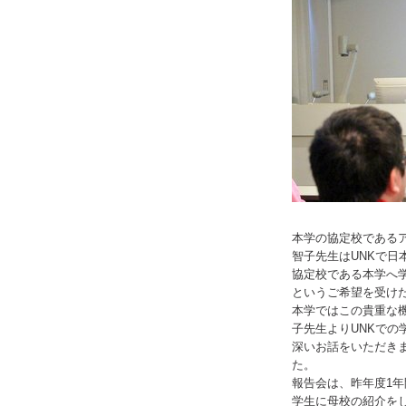
本学の協定校であるア
智子先生はUNKで日
協定校である本学へ
というご希望を受け
本学ではこの貴重な
子先生よりUNKで
深いお話をいただき
た。
報告会は、昨年度1年
学生に母校の紹介を