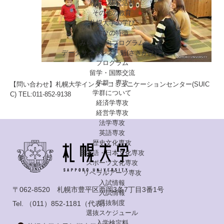
教育・研究活動
その他の教育
札幌大学の学び
学びの特徴
みらい志向プログラム
データサイエンス「魁(さきがけ)」
プログラム
留学・国際交流
学群・専攻
【問い合わせ】札幌大学インターコミュニケーションセンター(SUIC
学群について
C) TEL:011-852-9138
経済学専攻
経営学専攻
法学専攻
英語専攻
歴史文化専攻
日本語・日本文化専攻
スポーツ文化専攻
リベラルアーツ専攻
入試情報
〒062-8520 札幌市豊平区西岡3条7丁目3番1号
入試情報
選抜制度
Tel.
（011）852-1181
（代表）
選抜スケジュール
入学検定料