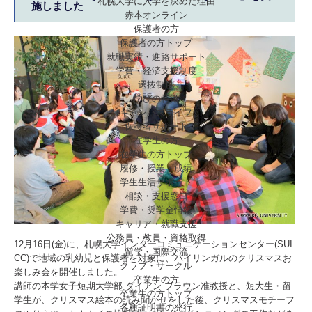
札幌大学に入学を決めた理由
施しました
赤本オンライン
保護者の方
保護者の方トップ
就職実績・進路サポート
学費・経済支援制度
選抜制度
学びの特徴
キャンパスライフ
保護者サポート
在学生の方
在学生の方トップ
履修・授業・成績
学生生活サポート
相談・支援窓口
学費・奨学金情報
キャリア・就職支援
公務員・教員・資格取得
12月16日(金)に、札幌大学インターコミュニケーションセンター(SUI
留学・国際交流
CC)で地域の乳幼児と保護者を対象に、バイリンガルのクリスマスお
クラブ・サークル
楽しみ会を開催しました。
卒業生の方
講師の本学女子短期大学部 ダイアン ブラウン准教授と、短大生・留
卒業生の方トップ
学生が、クリスマス絵本の読み聞かせをした後、クリスマスモチーフ
各種証明書の発行