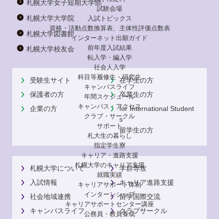
札幌大学女子短期大学部
試験会場
札幌大学大学院
入試トピックス
資格・活動点数換算表、主体性評価点数表
札幌大学図書館
インターネット出願ガイド
前年度入試結果
札幌大学校友会
転入学・編入学
社会人入学
科目等履修生・研究生
受験生サイト
在学生の方
キャンパスライフ
保護者の方
卒業生の方
年間スケジュール
キャンパス・アクセス
企業の方
for International Student
クラブ・サークル
s
サポート
留学生の方
札大生の暮らし
指定学生寮
キャリア・進路支援
札幌大学のキャリア支援
札幌大学について
学群専攻
就職実績
入試情報
キャリア進路支援
キャリアサポート体制
インターンシップ
社会地域連携
留学国際交流
キャリアサポートセンター講座
キャンパスライフ
クラブサークル
公務員・教員養成