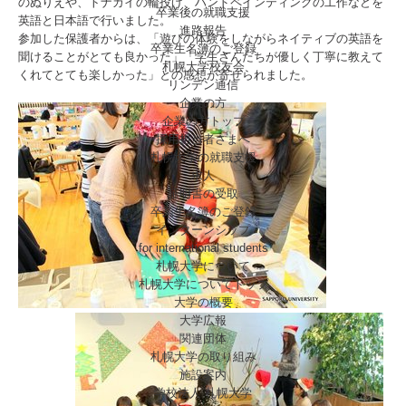
のぬりえや、トナカイの輪投げ、ハンドペインティングの工作などを
卒業後の就職支援
英語と日本語で行いました。
進路報告
参加した保護者からは、「遊びの体験をしながらネイティブの英語を
卒業生名簿のご登録
聞けることがとても良かった」「学生さんたちが優しく丁寧に教えて
札幌大学校友会
くれてとても楽しかった」との感想が寄せられました。
リンデン通信
企業の方
企業の方トップ
採用担当者さまへ
札幌大学の就職支援
求人
証明書の受取
卒業生名簿のご登録
インターンシップ
for international
students
札幌大学について
札幌大学についてトップ
大学の概要
大学広報
関連団体
札幌大学の取り組み
施設案内
学校法人 札幌大学