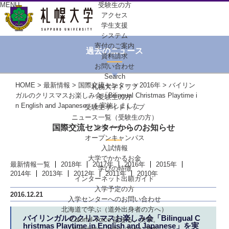
MENU
受験生の方
アクセス
学生支援
システム
寄付のご案内
過去のニュース
資料請求
お問い合わせ
Search
HOME
>
最新情報
>
国際交流センター
>
2016年
> バイリン
札幌大学トップ
ガルのクリスマスお楽しみ会「Bilingual Christmas Playtime i
受験生の方
n English and Japanese」を実施しました
受験生サイトトップ
ニュース一覧（受験生の方）
国際交流センターからのお知らせ
進学イベント
オープンキャンパス
入試情報
大学でかかるお金
最新情報一覧
2018年
2017年
2016年
2015年
学びの特徴
2014年
2013年
2012年
2011年
2010年
インターネット出願ガイド
入学予定の方
2016.12.21
入学センターへの
お問い合わせ
北海道で学ぶ
（道外出身者の方へ）
バイリンガルのクリスマスお楽しみ会「Bilingual C
Colorful-Voice
話せる、大学。
hristmas Playtime in English and Japanese」を実