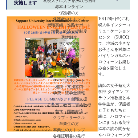
札幌大学に入学を決めた理由
実施します
赤本オンライン
保護者の方
10月28日(金)に札
保護者の方トップ
幌大学インターコ
就職実績・進路サポート
ミュニケーション
学費・経済支援制度
センター(SUICC)
選抜制度
で、地域の小さな
学びの特徴
お子さんを対象に
キャンパスライフ
バイリンガルのハ
保護者サポート
ロウィーンお楽し
在学生の方
み会を開催しま
在学生の方トップ
す。
履修・授業・成績
学生生活サポート
講師の女子短期大
相談・支援窓口
学部 ダイアン ブ
学費・奨学金情報
ラウン准教授と本
キャリア・就職支援
学学生が、保護者
公務員・教員・資格取得
と子どもたちと一
留学・国際交流
緒に、ハロウィー
クラブ・サークル
ンにまつわる英字
卒業生の方
絵本の読み聞かせ
卒業生の方トップ
やハロウィーンゲ
各種証明書の発行