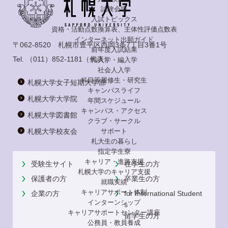
試験会場
入試トピックス
資格・活動点数換算表、主体性評価点数表
インターネット出願ガイド
〒062-8520 札幌市豊平区西岡3条7丁目3番1号
前年度入試結果
Tel.
（011）852-1181
（代表）
転入学・編入学
社会人入学
科目等履修生・研究生
札幌大学女子短期大学部
キャンパスライフ
札幌大学大学院
年間スケジュール
キャンパス・アクセス
札幌大学図書館
クラブ・サークル
札幌大学校友会
サポート
札大生の暮らし
指定学生寮
キャリア・進路支援
受験生サイト
在学生の方
札幌大学のキャリア支援
保護者の方
卒業生の方
就職実績
キャリアサポート体制
企業の方
for International Student
インターンシップ
s
キャリアサポートセンター講座
留学生の方
公務員・教員養成