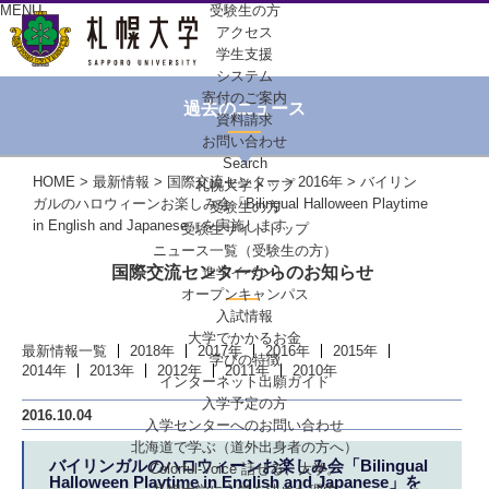
MENU
受験生の方
アクセス
学生支援
システム
寄付のご案内
過去のニュース
資料請求
お問い合わせ
Search
HOME
>
最新情報
>
国際交流センター
>
2016年
> バイリン
札幌大学トップ
ガルのハロウィーンお楽しみ会「Bilingual Halloween Playtime
受験生の方
in English and Japanese」を実施します
受験生サイトトップ
ニュース一覧（受験生の方）
国際交流センターからのお知らせ
進学イベント
オープンキャンパス
入試情報
大学でかかるお金
最新情報一覧
2018年
2017年
2016年
2015年
学びの特徴
2014年
2013年
2012年
2011年
2010年
インターネット出願ガイド
入学予定の方
2016.10.04
入学センターへの
お問い合わせ
北海道で学ぶ
（道外出身者の方へ）
バイリンガルのハロウィーンお楽しみ会「Bilingual
Colorful-Voice
話せる、大学。
Halloween Playtime in English and Japanese」を