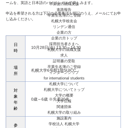
ームを、英語と日本語のバイリンガルで楽しみます。
卒業後の就職支援
進路報告
申込を希望される方は下記の必要事項を明記のうえ、メールにてお申
卒業生名簿のご登録
し込みください。
札幌大学校友会
リンデン通信
企業の方
企業の方トップ
採用担当者さまへ
日
10月28日(金) 13:30～14:30
札幌大学の就職支援
時
求人
証明書の受取
卒業生名簿のご登録
場
札幌大学6号館1階SUICC
インターンシップ
所
for international
students
札幌大学について
札幌大学についてトップ
対
大学の概要
象
0歳～6歳 ※先着20名
大学広報
年
関連団体
齢
札幌大学の取り組み
施設案内
学校法人 札幌大学
参