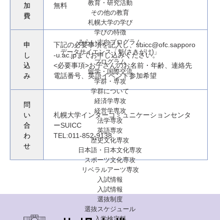
教育・研究活動
加
無料
その他の教育
費
札幌大学の学び
学びの特徴
みらい志向プログラム
申
下記の必要事項を記入し、suicc@ofc.sapporo
データサイエンス「魁(さきがけ)」
し
-u.ac.jpまでお申し込みください。
プログラム
込
<必要事項>お子さんのお名前・年齢、連絡先
留学・国際交流
み
電話番号、英語イベント参加希望
学群・専攻
学群について
経済学専攻
問
経営学専攻
い
札幌大学インターコミュニケーションセンタ
法学専攻
合
ーSUICC
英語専攻
わ
TEL:011-852-9138
歴史文化専攻
せ
日本語・日本文化専攻
スポーツ文化専攻
リベラルアーツ専攻
入試情報
入試情報
選抜制度
選抜スケジュール
入学検定料