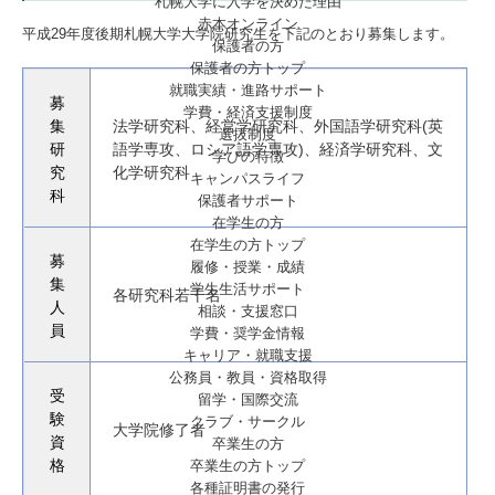
札幌大学に入学を決めた理由
赤本オンライン
平成29年度後期札幌大学大学院研究生を下記のとおり募集します。
保護者の方
保護者の方トップ
就職実績・進路サポート
募
学費・経済支援制度
集
法学研究科、経営学研究科、外国語学研究科(英
選抜制度
研
語学専攻、ロシア語学専攻)、経済学研究科、文
学びの特徴
究
化学研究科
キャンパスライフ
科
保護者サポート
在学生の方
在学生の方トップ
募
履修・授業・成績
集
学生生活サポート
各研究科若干名
人
相談・支援窓口
員
学費・奨学金情報
キャリア・就職支援
公務員・教員・資格取得
受
留学・国際交流
験
クラブ・サークル
大学院修了者
資
卒業生の方
卒業生の方トップ
格
各種証明書の発行