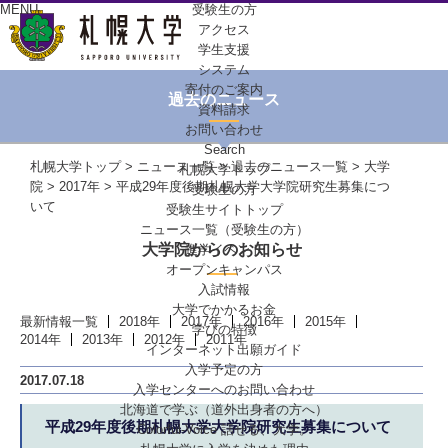
MENU
受験生の方
アクセス
学生支援
システム
寄付のご案内
過去のニュース
資料請求
お問い合わせ
Search
札幌大学トップ
>
ニュース一覧
>
過去のニュース一覧
>
大学
札幌大学トップ
院
>
2017年
> 平成29年度後期札幌大学大学院研究生募集につ
受験生の方
いて
受験生サイトトップ
ニュース一覧（受験生の方）
大学院からのお知らせ
進学イベント
オープンキャンパス
入試情報
大学でかかるお金
最新情報一覧
2018年
2017年
2016年
2015年
学びの特徴
2014年
2013年
2012年
2011年
インターネット出願ガイド
入学予定の方
2017.07.18
入学センターへの
お問い合わせ
北海道で学ぶ
（道外出身者の方へ）
平成29年度後期札幌大学大学院研究生募集について
Colorful-Voice
話せる、大学。