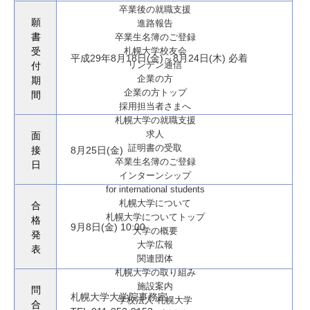
卒業後の就職支援
願
進路報告
卒業生名簿のご登録
書
札幌大学校友会
受
平成29年8月18日(金)～8月24日(木) 必着
リンデン通信
付
企業の方
期
企業の方トップ
間
採用担当者さまへ
札幌大学の就職支援
求人
面
証明書の受取
接
8月25日(金)
卒業生名簿のご登録
日
インターンシップ
for international
students
札幌大学について
合
札幌大学についてトップ
格
9月8日(金) 10:00
大学の概要
発
大学広報
表
関連団体
札幌大学の取り組み
施設案内
問
札幌大学大学院事務室
学校法人 札幌大学
合