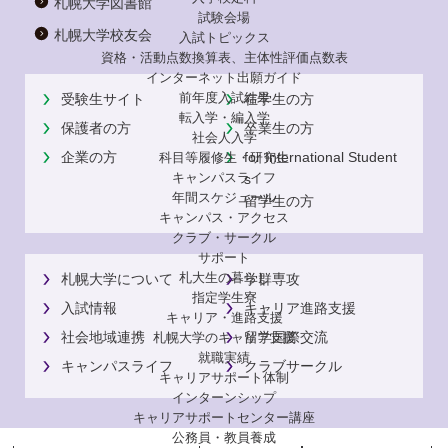
札幌大学図書館
試験会場
札幌大学校友会
入試トピックス
資格・活動点数換算表、主体性評価点数表
インターネット出願ガイド
前年度入試結果
受験生サイト
在学生の方
転入学・編入学
保護者の方
卒業生の方
社会人入学
企業の方
for International Student
科目等履修生・研究生
キャンパスライフ
s
年間スケジュール
留学生の方
キャンパス・アクセス
クラブ・サークル
サポート
札大生の暮らし
札幌大学について
学群専攻
指定学生寮
入試情報
キャリア進路支援
キャリア・進路支援
社会地域連携
留学国際交流
札幌大学のキャリア支援
就職実績
キャンパスライフ
クラブサークル
キャリアサポート体制
インターンシップ
キャリアサポートセンター講座
公務員・教員養成