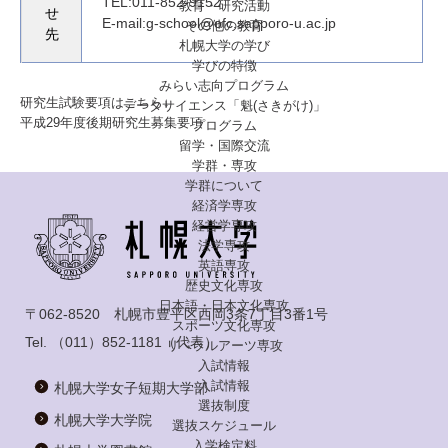
TEL:011-852-9152
教育・研究活動
せ
E-mail:g-school@ofc.sapporo-u.ac.jp
その他の教育
先
札幌大学の学び
学びの特徴
みらい志向プログラム
研究生試験要項はこちら↓
データサイエンス「魁(さきがけ)」
平成29年度後期研究生募集要項
プログラム
留学・国際交流
学群・専攻
学群について
経済学専攻
経営学専攻
法学専攻
英語専攻
歴史文化専攻
日本語・日本文化専攻
〒062-8520 札幌市豊平区西岡3条7丁目3番1号
スポーツ文化専攻
Tel.
（011）852-1181
（代表）
リベラルアーツ専攻
入試情報
入試情報
札幌大学女子短期大学部
選抜制度
札幌大学大学院
選抜スケジュール
入学検定料