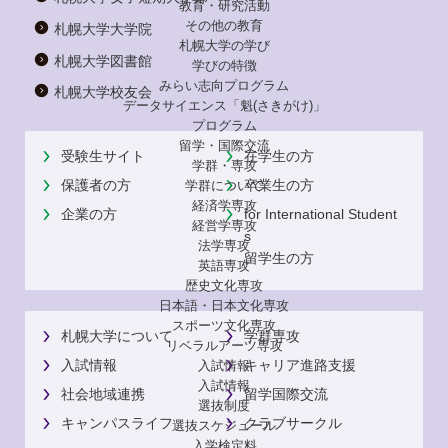
教育・研究活動
その他の教育
札幌大学大学院
札幌大学の学び
札幌大学図書館
学びの特徴
みらい志向プログラム
札幌大学校友会
データサイエンス「魁(さきがけ)」
プログラム
留学・国際交流
受験生サイト
在学生の方
学群・専攻
保護者の方
卒業生の方
学群について
経済学専攻
企業の方
for International Student
経営学専攻
s
法学専攻
留学生の方
英語専攻
歴史文化専攻
日本語・日本文化専攻
スポーツ文化専攻
札幌大学について
学群専攻
リベラルアーツ専攻
入試情報
キャリア進路支援
入試情報
入試情報
社会地域連携
留学国際交流
選抜制度
キャンパスライフ
クラブサークル
選抜スケジュール
入学検定料