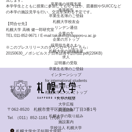
流します。
卒業後の就職支援
本学学生とともに授業に参加してもらうほか、図書館やSUICCなど
進路報告
の本学の施設見学を行い、交流を深める予定です。
卒業生名簿のご登録
札幌大学校友会
【問合せ先】
リンデン通信
札幌大学 高橋 健一郎研究室
企業の方
TEL:011-852-9671 / E-mail:takaken@sapporo-u.ac.jp
企業の方トップ
採用担当者さまへ
※このプレスリリースのダウンロードはこちら↓
札幌大学の就職支援
20150630_ノボシビルスク日本語青年訪問団.pdf(226KB)
求人
証明書の受取
卒業生名簿のご登録
インターンシップ
for international
students
札幌大学について
札幌大学についてトップ
大学の概要
大学広報
〒062-8520 札幌市豊平区西岡3条7丁目3番1号
関連団体
札幌大学の取り組み
Tel.
（011）852-1181
（代表）
施設案内
学校法人 札幌大学
札幌大学女子短期大学部