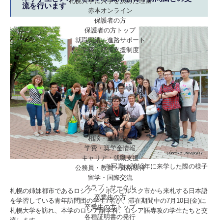
札幌大学に入学を決めた理由
流を行います
赤本オンライン
保護者の方
保護者の方トップ
就職実績・進路サポート
学費・経済支援制度
選抜制度
学びの特徴
キャンパスライフ
保護者サポート
在学生の方
在学生の方トップ
履修・授業・成績
学生生活サポート
相談・支援窓口
学費・奨学金情報
キャリア・就職支援
※写真は2013年に来学した際の様子
公務員・教員・資格取得
留学・国際交流
クラブ・サークル
札幌の姉妹都市であるロシア・ノボシビルスク市から来札する日本語
卒業生の方
を学習している青年訪問団の学生7名が、滞在期間中の7月10日(金)に
卒業生の方トップ
札幌大学を訪れ、本学のロシア語学科、ロシア語専攻の学生たちと交
各種証明書の発行