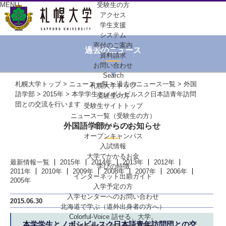
MENU
受験生の方
アクセス
学生支援
システム
寄付のご案内
過去のニュース
資料請求
お問い合わせ
Search
札幌大学トップ
>
ニュース一覧
>
過去のニュース一覧
>
外国
札幌大学トップ
語学部
>
2015年
> 本学学生とノボシビルスク日本語青年訪問
受験生の方
団との交流を行います
受験生サイトトップ
ニュース一覧（受験生の方）
外国語学部からのお知らせ
進学イベント
オープンキャンパス
入試情報
大学でかかるお金
最新情報一覧
2015年
2014年
2013年
2012年
学びの特徴
2011年
2010年
2009年
2008年
2007年
2006年
インターネット出願ガイド
2005年
入学予定の方
入学センターへの
お問い合わせ
2015.06.30
北海道で学ぶ
（道外出身者の方へ）
Colorful-Voice
話せる、大学。
本学学生とノボシビルスク日本語青年訪問団との交