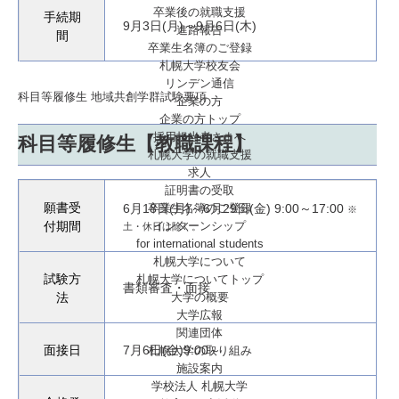
卒業後の就職支援
手続期
9月3日(月)～9月6日(木)
進路報告
間
卒業生名簿のご登録
札幌大学校友会
リンデン通信
科目等履修生 地域共創学群試験要項
企業の方
企業の方トップ
採用担当者さまへ
科目等履修生【教職課程】
札幌大学の就職支援
求人
証明書の受取
願書受
卒業生名簿のご登録
6月18日(月)～6月29日(金) 9:00～17:00
※
インターンシップ
付期間
土・休日は除く。
for international
students
札幌大学について
試験方
札幌大学についてトップ
書類審査・面接
大学の概要
法
大学広報
関連団体
面接日
7月6日(金)9:00～
札幌大学の取り組み
施設案内
学校法人 札幌大学