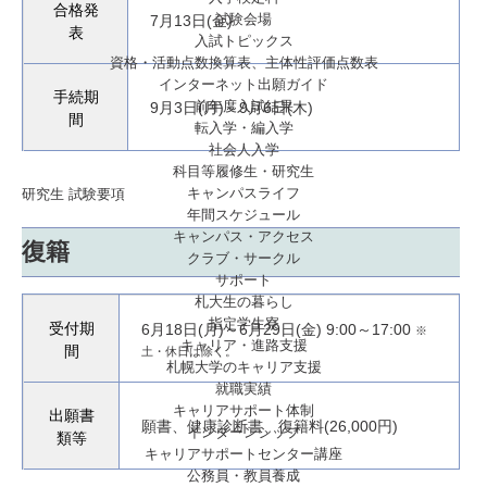
合格発
試験会場
7月13日(金)
表
入試トピックス
資格・活動点数換算表、主体性評価点数表
インターネット出願ガイド
手続期
前年度入試結果
9月3日(月)～9月6日(木)
間
転入学・編入学
社会人入学
科目等履修生・研究生
キャンパスライフ
研究生 試験要項
年間スケジュール
キャンパス・アクセス
復籍
クラブ・サークル
サポート
札大生の暮らし
指定学生寮
受付期
6月18日(月)～6月29日(金) 9:00～17:00
※
キャリア・進路支援
間
土・休日は除く。
札幌大学のキャリア支援
就職実績
キャリアサポート体制
出願書
願書、健康診断書、復籍料(26,000円)
インターンシップ
類等
キャリアサポートセンター講座
公務員・教員養成