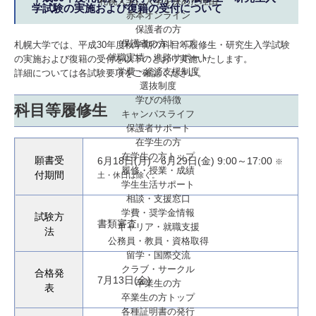
札幌大学に入学を決めた理由
学試験の実施および復籍の受付について
赤本オンライン
保護者の方
保護者の方トップ
札幌大学では、平成30年度秋学期の科目等履修生・研究生入学試験
就職実績・進路サポート
の実施および復籍の受付を以下のとおり実施いたします。
学費・経済支援制度
詳細については各試験要項をご確認ください。
選抜制度
学びの特徴
科目等履修生
キャンパスライフ
保護者サポート
在学生の方
在学生の方トップ
願書受
6月18日(月)～6月29日(金) 9:00～17:00
※
履修・授業・成績
付期間
土・休日は除く。
学生生活サポート
相談・支援窓口
学費・奨学金情報
試験方
書類審査
キャリア・就職支援
法
公務員・教員・資格取得
留学・国際交流
クラブ・サークル
合格発
7月13日(金)
卒業生の方
表
卒業生の方トップ
各種証明書の発行