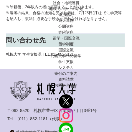
社会・地域連携
※除籍後、2年以内の者は復籍することができます。
地域での学生の活動
※選考の結果、合格の通知を受けた者は、7月23日(月)までに学費等
連携協定
を納入し、復籍に必要な手続きを行わなければなりません。
高大連携
公開講座
寄附講座
留学・国際交流
問い合わせ先
留学制度
国際交流
札幌大学 学生支援課 TEL:011-852-9121
札幌大学への留学
学生支援
システム
寄付のご案内
資料請求
お問い合わせ
アクセス
〒062-8520 札幌市豊平区西岡3条7丁目3番1号
Tel.
（011）852-1181
（代表）