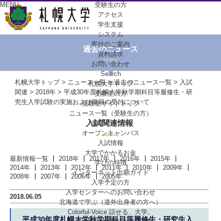
MENU
受験生の方
アクセス
学生支援
システム
寄付のご案内
過去のニュース
資料請求
お問い合わせ
Search
札幌大学トップ
>
ニュース一覧
>
過去のニュース一覧
>
入試
札幌大学トップ
関連
>
2018年
> 平成30年度札幌大学秋学期科目等履修生・研
受験生の方
究生入学試験の実施および復籍の受付について
受験生サイトトップ
ニュース一覧（受験生の方）
入試関連情報
進学イベント
オープンキャンパス
入試情報
大学でかかるお金
最新情報一覧
2018年
2017年
2016年
2015年
学びの特徴
2014年
2013年
2012年
2011年
2010年
2009年
インターネット出願ガイド
2008年
2007年
2006年
2005年
入学予定の方
入学センターへの
お問い合わせ
2018.06.05
北海道で学ぶ
（道外出身者の方へ）
Colorful-Voice
話せる、大学。
平成30年度札幌大学秋学期科目等履修生・研究生入