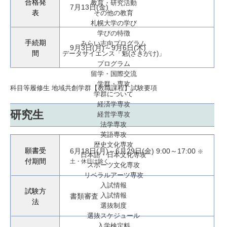
合格発
教育・研究活動
7月13日(金)
表
その他の教育
札幌大学の学び
学びの特徴
手続期
みらい志向プログラム
9月3日(月)～9月6日(木)
間
データサイエンス「魁(さきがけ)」
プログラム
留学・国際交流
学群・専攻
科目等履修生 地域共創学群【教職課程】試験要項
学群について
経済学専攻
研究生
経営学専攻
法学専攻
英語専攻
歴史文化専攻
願書受
6月18日(月)～6月29日(金) 9:00～17:00
※
日本語・日本文化専攻
付期間
土・休日は除く。
スポーツ文化専攻
リベラルアーツ専攻
入試情報
試験方
入試情報
書類審査
法
選抜制度
選抜スケジュール
入学検定料