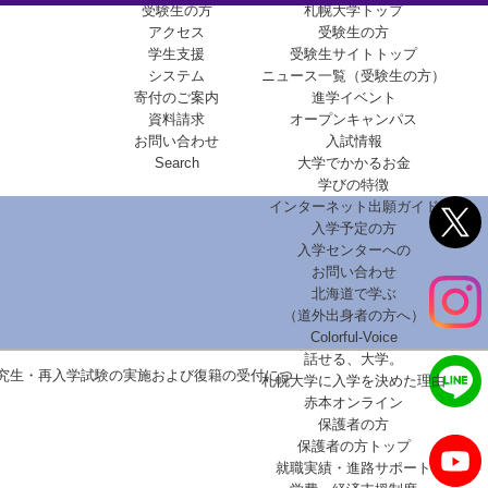
受験生の方
札幌大学トップ
アクセス
受験生の方
学生支援
受験生サイトトップ
システム
ニュース一覧（受験生の方）
寄付のご案内
進学イベント
資料請求
オープンキャンパス
お問い合わせ
入試情報
Search
大学でかかるお金
学びの特徴
インターネット出願ガイド
入学予定の方
入学センターへの
お問い合わせ
北海道で学ぶ
（道外出身者の方へ）
Colorful-Voice
話せる、大学。
研究生・再入学試験の実施および復籍の受付につ
札幌大学に入学を決めた理由
赤本オンライン
保護者の方
保護者の方トップ
就職実績・進路サポート