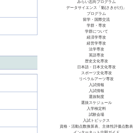
みらい志向プログラム
データサイエンス「魁(さきがけ)」
プログラム
留学・国際交流
学群・専攻
学群について
経済学専攻
経営学専攻
法学専攻
英語専攻
歴史文化専攻
日本語・日本文化専攻
スポーツ文化専攻
リベラルアーツ専攻
入試情報
入試情報
選抜制度
選抜スケジュール
入学検定料
試験会場
入試トピックス
資格・活動点数換算表、主体性評価点数表
インターネット出願ガイド