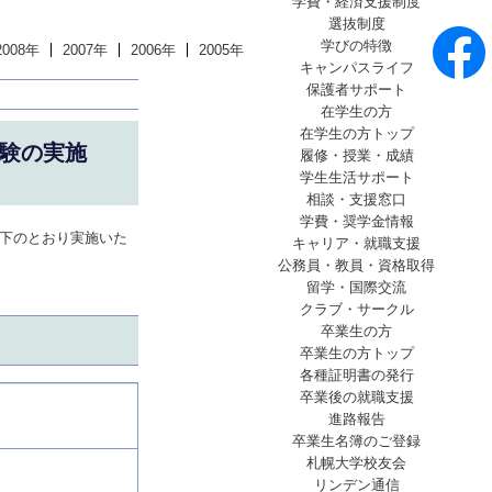
学費・経済支援制度
選抜制度
学びの特徴
2008年
2007年
2006年
2005年
キャンパスライフ
保護者サポート
在学生の方
在学生の方トップ
試験の実施
履修・授業・成績
学生生活サポート
相談・支援窓口
学費・奨学金情報
以下のとおり実施いた
キャリア・就職支援
公務員・教員・資格取得
留学・国際交流
クラブ・サークル
卒業生の方
卒業生の方トップ
各種証明書の発行
卒業後の就職支援
進路報告
卒業生名簿のご登録
札幌大学校友会
リンデン通信