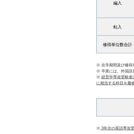
編入
転入
修得単位数合計
※ 在学期間及び修
※ 卒業には、外国語
※
経営学専攻受験者は
に相当する科目を履
※
3年次の英語専攻