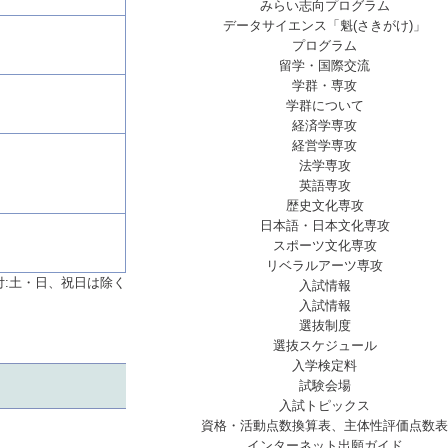
みらい志向プログラム
データサイエンス「魁(さきがけ)」
プログラム
留学・国際交流
学群・専攻
学群について
経済学専攻
経営学専攻
法学専攻
英語専攻
歴史文化専攻
日本語・日本文化専攻
スポーツ文化専攻
リベラルアーツ専攻
付:土・日、祝日は除く
入試情報
入試情報
選抜制度
選抜スケジュール
入学検定料
試験会場
入試トピックス
資格・活動点数換算表、主体性評価点数表
インターネット出願ガイド