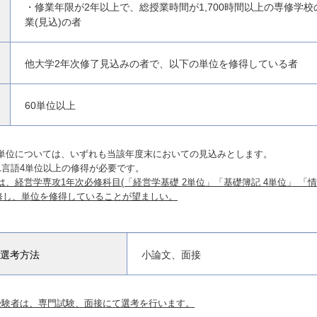
・修業年限が2年以上で、総授業時間が1,700時間以上の専修学
業(見込)の者
他大学2年次修了見込みの者で、以下の単位を修得している者
60単位以上
得単位については、いずれも当該年度末においての見込みとします。
1言語4単位以上の修得が必要です。
、経営学専攻1年次必修科目(「経営学基礎 2単位」「基礎簿記 4単位」 「情
修し、単位を修得していることが望ましい。
選考方法
小論文、面接
受験者は、専門試験、面接にて選考を行います。