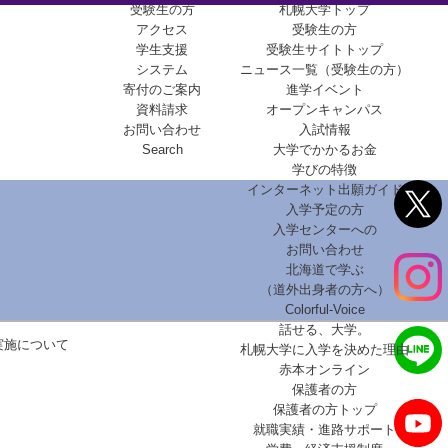
受験生の方
札幌大学トップ
アクセス
受験生の方
学生支援
受験生サイトトップ
システム
ニュース一覧（受験生の方）
寄付のご案内
進学イベント
資料請求
オープンキャンパス
お問い合わせ
入試情報
Search
大学でかかるお金
学びの特徴
インターネット出願ガイド
入学予定の方
入学センターへの
お問い合わせ
北海道で学ぶ
（道外出身者の方へ）
Colorful-Voice
話せる、大学。
実施について
札幌大学に入学を決めた理由
赤本オンライン
保護者の方
保護者の方トップ
就職実績・進路サポート