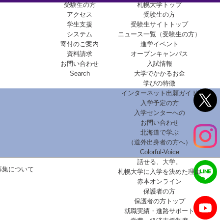
受験生の方
札幌大学トップ
アクセス
受験生の方
学生支援
受験生サイトトップ
システム
ニュース一覧（受験生の方）
寄付のご案内
進学イベント
資料請求
オープンキャンパス
お問い合わせ
入試情報
Search
大学でかかるお金
学びの特徴
インターネット出願ガイド
入学予定の方
入学センターへの
お問い合わせ
北海道で学ぶ
（道外出身者の方へ）
Colorful-Voice
話せる、大学。
募集について
札幌大学に入学を決めた理由
赤本オンライン
保護者の方
保護者の方トップ
就職実績・進路サポート