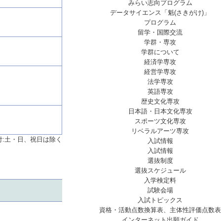
みらい志向プログラム
データサイエンス「魁(さきがけ)」
プログラム
留学・国際交流
学群・専攻
学群について
経済学専攻
経営学専攻
法学専攻
英語専攻
歴史文化専攻
日本語・日本文化専攻
スポーツ文化専攻
リベラルアーツ専攻
付:土・日、祝日は除く
入試情報
入試情報
選抜制度
選抜スケジュール
入学検定料
試験会場
入試トピックス
資格・活動点数換算表、主体性評価点数表
インターネット出願ガイド