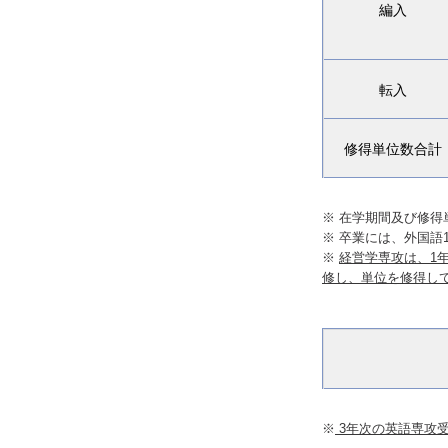
編入
転入
修得単位数合計
※ 在学期間及び修
※ 卒業には、外国語
※
経営学専攻は、1
修し、単位を修得し
※
3年次の英語専攻