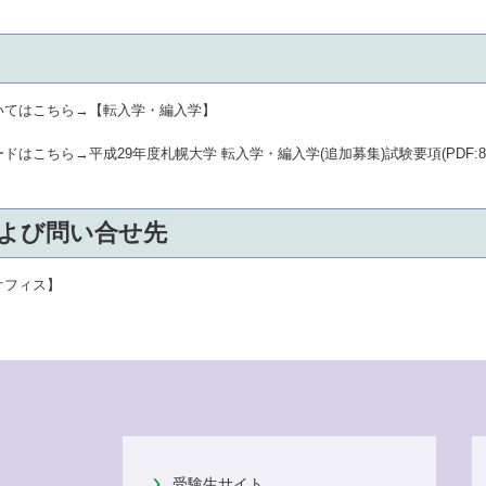
いてはこちら→
【転入学・編入学】
ードはこちら→
平成29年度札幌大学 転入学・編入学(追加募集)試験要項(PDF:87
よび問い合せ先
オフィス】
受験生サイト