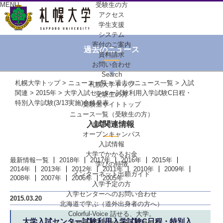
MENU
受験生の方
アクセス
学生支援
システム
寄付のご案内
過去のニュース
資料請求
お問い合わせ
Search
札幌大学トップ
>
ニュース一覧
>
過去のニュース一覧
>
入試
札幌大学トップ
関連
>
2015年
> 大学入試センター試験利用入学試験C日程・
受験生の方
特別入学試験(3/13実施)合格発表
受験生サイトトップ
ニュース一覧（受験生の方）
入試関連情報
進学イベント
オープンキャンパス
入試情報
大学でかかるお金
最新情報一覧
2018年
2017年
2016年
2015年
学びの特徴
2014年
2013年
2012年
2011年
2010年
2009年
インターネット出願ガイド
2008年
2007年
2006年
2005年
入学予定の方
入学センターへの
お問い合わせ
2015.03.20
北海道で学ぶ
（道外出身者の方へ）
Colorful-Voice
話せる、大学。
大学入試センター試験利用入学試験C日程・特別入