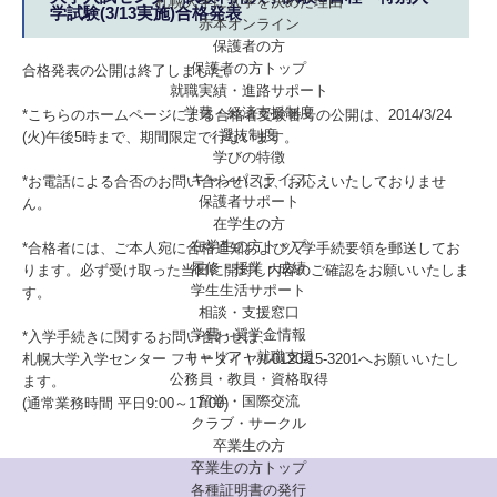
札幌大学に入学を決めた理由
学試験(3/13実施)合格発表
赤本オンライン
保護者の方
保護者の方トップ
合格発表の公開は終了しました。
就職実績・進路サポート
学費・経済支援制度
*こちらのホームページによる合格者受験番号の公開は、2014/3/24
選抜制度
(火)午後5時まで、期間限定で行ないます。
学びの特徴
キャンパスライフ
*お電話による合否のお問い合わせには、お応えいたしておりませ
保護者サポート
ん。
在学生の方
在学生の方トップ
*合格者には、ご本人宛に合格通知および入学手続要領を郵送してお
履修・授業・成績
ります。必ず受け取った当日に開封し内容のご確認をお願いいたしま
学生生活サポート
す。
相談・支援窓口
学費・奨学金情報
*入学手続きに関するお問い合わせは、
キャリア・就職支援
札幌大学入学センター フリーダイヤル0120-15-3201へお願いいたし
公務員・教員・資格取得
ます。
留学・国際交流
(通常業務時間 平日9:00～17:00)
クラブ・サークル
卒業生の方
卒業生の方トップ
各種証明書の発行