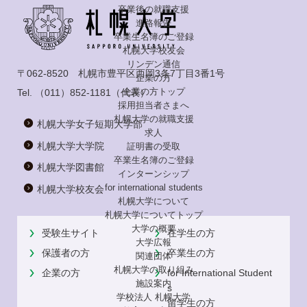
卒業後の就職支援
進路報告
卒業生名簿のご登録
札幌大学校友会
リンデン通信
〒062-8520 札幌市豊平区西岡3条7丁目3番1号
企業の方
企業の方トップ
Tel.
（011）852-1181
（代表）
採用担当者さまへ
札幌大学の就職支援
札幌大学女子短期大学部
求人
札幌大学大学院
証明書の受取
卒業生名簿のご登録
札幌大学図書館
インターンシップ
for international
students
札幌大学校友会
札幌大学について
札幌大学についてトップ
大学の概要
受験生サイト
在学生の方
大学広報
保護者の方
卒業生の方
関連団体
札幌大学の取り組み
企業の方
for International Student
施設案内
s
学校法人 札幌大学
留学生の方