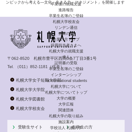
ンピックから考える―文化・生きる力・マネジメント」を開催します
卒業後の就職支援
進路報告
卒業生名簿のご登録
札幌大学校友会
リンデン通信
企業の方
企業の方トップ
採用担当者さまへ
札幌大学の就職支援
求人
〒062-8520 札幌市豊平区西岡3条7丁目3番1号
証明書の受取
Tel.
（011）852-1181
（代表）
卒業生名簿のご登録
インターンシップ
札幌大学女子短期大学部
for international
students
札幌大学について
札幌大学大学院
札幌大学についてトップ
大学の概要
札幌大学図書館
大学広報
札幌大学校友会
関連団体
札幌大学の取り組み
施設案内
受験生サイト
在学生の方
学校法人 札幌大学