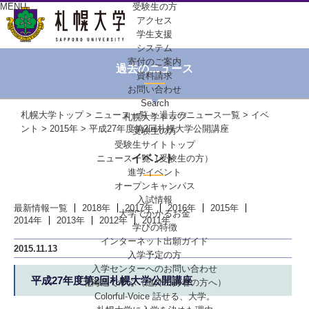
MENU
受験生の方
アクセス
学生支援
システム
寄付のご案内
過去のニュース
資料請求
お問い合わせ
Search
札幌大学トップ
>
ニュース一覧
>
過去のニュース一覧
>
イベ
札幌大学トップ
ント
>
2015年
> 平成27年度第2回札幌大学公開講座
受験生の方
受験生サイトトップ
イベント
ニュース一覧（受験生の方）
進学イベント
オープンキャンパス
入試情報
最新情報一覧
2018年
2017年
2016年
2015年
大学でかかるお金
2014年
2013年
2012年
2011年
学びの特徴
インターネット出願ガイド
2015.11.13
入学予定の方
入学センターへの
お問い合わせ
平成27年度第2回札幌大学公開講座
北海道で学ぶ
（道外出身者の方へ）
Colorful-Voice
話せる、大学。