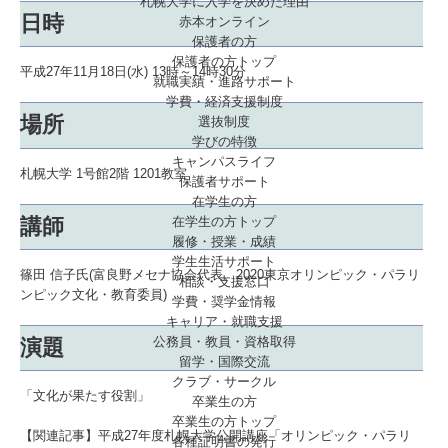
札幌大学に入学を決めた理由
日時
赤本オンライン
保護者の方
保護者の方トップ
平成27年11月18日(水) 13時～14時30分
就職実績・進路サポート
学費・経済支援制度
場所
選抜制度
学びの特徴
キャンパスライフ
札幌大学 1号館2階 1201教室
保護者サポート
在学生の方
講師
在学生の方トップ
履修・授業・成績
学生生活サポート
篠田 信子氏(富良野メセナ協会代表、2020東京オリンピック・パラリ
相談・支援窓口
ンピック文化・教育委員)
学費・奨学金情報
キャリア・就職支援
公務員・教員・資格取得
演題
留学・国際交流
クラブ・サークル
「文化が果たす役割」
卒業生の方
卒業生の方トップ
【関連記事】
平成27年度札幌大学公開講座「オリンピック・パラリ
各種証明書の発行