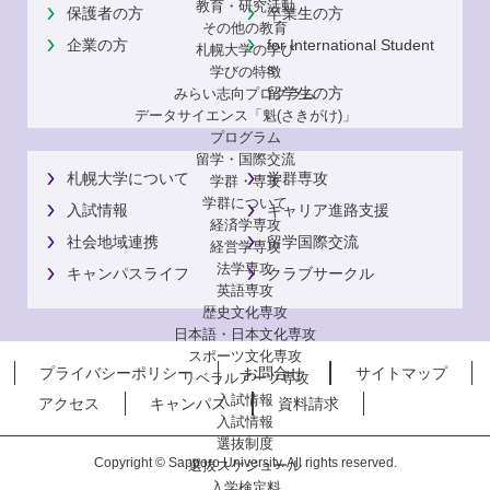
教育・研究活動
保護者の方
卒業生の方
その他の教育
企業の方
for International Student
札幌大学の学び
s
学びの特徴
留学生の方
みらい志向プログラム
データサイエンス「魁(さきがけ)」
プログラム
留学・国際交流
札幌大学について
学群専攻
学群・専攻
学群について
入試情報
キャリア進路支援
経済学専攻
社会地域連携
留学国際交流
経営学専攻
法学専攻
キャンパスライフ
クラブサークル
英語専攻
歴史文化専攻
日本語・日本文化専攻
スポーツ文化専攻
プライバシーポリシー
お問合せ
サイトマップ
リベラルアーツ専攻
入試情報
アクセス
キャンパス
資料請求
入試情報
選抜制度
Copyright © Sapporo University. All rights reserved.
選抜スケジュール
入学検定料