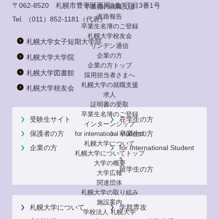
〒062-8520 札幌市豊平区西岡3条7丁目3番1号
卒業後の就職支援
進路報告
Tel.
（011）852-1181
（代表）
卒業生名簿のご登録
札幌大学校友会
札幌大学女子短期大学部
リンデン通信
企業の方
札幌大学大学院
企業の方トップ
札幌大学図書館
採用担当者さまへ
札幌大学の就職支援
札幌大学校友会
求人
証明書の受取
卒業生名簿のご登録
受験生サイト
在学生の方
インターンシップ
保護者の方
卒業生の方
for international
students
札幌大学について
企業の方
for International Student
札幌大学についてトップ
s
大学の概要
留学生の方
大学広報
関連団体
札幌大学の取り組み
施設案内
札幌大学について
学群専攻
学校法人 札幌大学