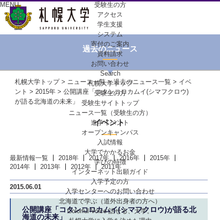
MENU
受験生の方
アクセス
学生支援
システム
寄付のご案内
過去のニュース
資料請求
お問い合わせ
Search
札幌大学トップ
>
ニュース一覧
>
過去のニュース一覧
>
イベ
札幌大学トップ
ント
>
2015年
> 公開講座「コタンコロカムイ(シマフクロウ)
受験生の方
が語る北海道の未来」
受験生サイトトップ
ニュース一覧（受験生の方）
イベント
進学イベント
オープンキャンパス
入試情報
大学でかかるお金
最新情報一覧
2018年
2017年
2016年
2015年
学びの特徴
2014年
2013年
2012年
2011年
インターネット出願ガイド
入学予定の方
2015.06.01
入学センターへの
お問い合わせ
北海道で学ぶ
（道外出身者の方へ）
公開講座「コタンコロカムイ(シマフクロウ)が語る北
Colorful-Voice
話せる、大学。
海道の未来」