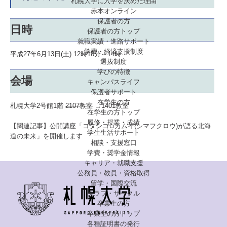
札幌大学に入学を決めた理由
赤本オンライン
保護者の方
日時
保護者の方トップ
就職実績・進路サポート
学費・経済支援制度
平成27年6月13日(土) 12時10分～14時
選抜制度
学びの特徴
会場
キャンパスライフ
保護者サポート
在学生の方
札幌大学2号館1階
2107教室
→1401教室
在学生の方トップ
履修・授業・成績
【関連記事】
公開講座「コタンコ
カムイ(シマフクロウ)が語る北海
ロ
学生生活サポート
道の未来」を開催します
相談・支援窓口
学費・奨学金情報
キャリア・就職支援
公務員・教員・資格取得
留学・国際交流
クラブ・サークル
卒業生の方
卒業生の方トップ
各種証明書の発行