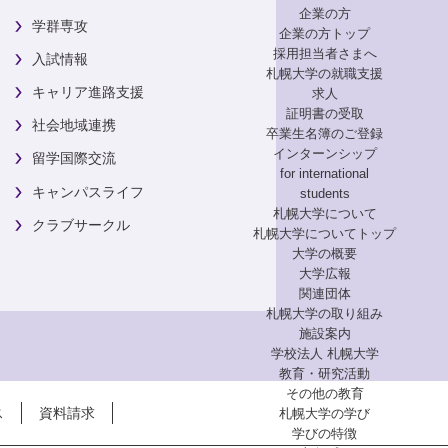
企業の方
学群専攻
企業の方トップ
採用担当者さまへ
入試情報
札幌大学の就職支援
キャリア進路支援
求人
証明書の受取
社会地域連携
卒業生名簿のご登録
インターンシップ
留学国際交流
for international
キャンパスライフ
students
札幌大学について
クラブサークル
札幌大学についてトップ
大学の概要
大学広報
関連団体
札幌大学の取り組み
施設案内
学校法人 札幌大学
教育・研究活動
その他の教育
ス
資料請求
札幌大学の学び
学びの特徴