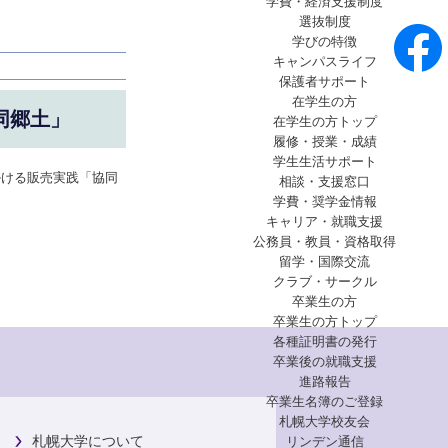
学費・経済支援制度
選抜制度
学びの特徴
キャンパスライフ
保護者サポート
在学生の方
同郷土」
在学生の方トップ
履修・授業・成績
学生生活サポート
掛ける販売実践「協同
相談・支援窓口
学費・奨学金情報
キャリア・就職支援
公務員・教員・資格取得
留学・国際交流
クラブ・サークル
卒業生の方
卒業生の方トップ
各種証明書の発行
卒業後の就職支援
進路報告
卒業生名簿のご登録
札幌大学校友会
札幌大学について
リンデン通信