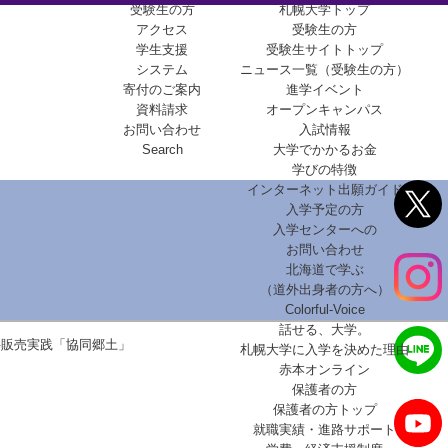
受験生の方
札幌大学トップ
アクセス
受験生の方
学生支援
受験生サイトトップ
システム
ニュース一覧（受験生の方）
寄付のご案内
進学イベント
資料請求
オープンキャンパス
お問い合わせ
入試情報
Search
大学でかかるお金
学びの特徴
インターネット出願ガイド
入学予定の方
入学センターへの
お問い合わせ
北海道で学ぶ
（道外出身者の方へ）
Colorful-Voice
話せる、大学。
学科販売実践「協同郷土」
札幌大学に入学を決めた理由
赤本オンライン
保護者の方
保護者の方トップ
就職実績・進路サポート