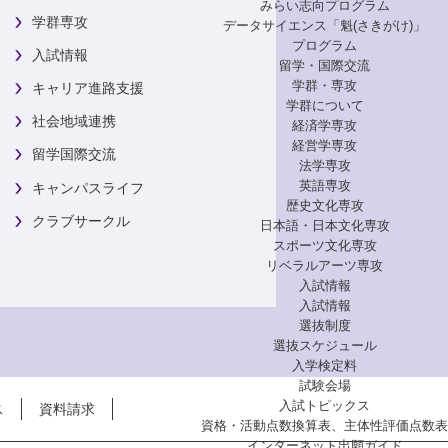
みらい志向プログラム
学群専攻
データサイエンス「魁(さきがけ)」
プログラム
入試情報
留学・国際交流
学群・専攻
キャリア進路支援
学群について
社会地域連携
経済学専攻
経営学専攻
留学国際交流
法学専攻
英語専攻
キャンパスライフ
歴史文化専攻
クラブサークル
日本語・日本文化専攻
スポーツ文化専攻
リベラルアーツ専攻
入試情報
入試情報
選抜制度
選抜スケジュール
入学検定料
試験会場
入試トピックス
ス
資料請求
資格・活動点数換算表、主体性評価点数表
インターネット出願ガイド