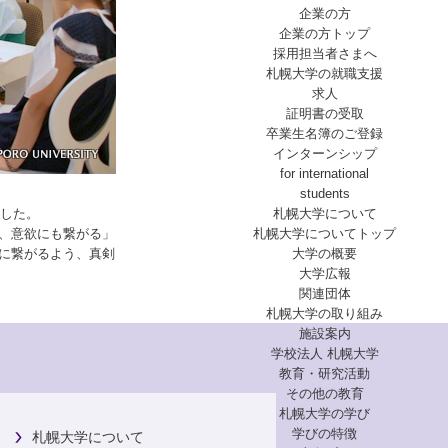
企業の方
企業の方トップ
採用担当者さまへ
札幌大学の就職支援
求人
証明書の受取
卒業生名簿のご登録
インターンシップ
for international
students
ました。
札幌大学について
、意欲にも繋がる」
札幌大学についてトップ
に繋がるよう、真剣
大学の概要
大学広報
関連団体
札幌大学の取り組み
施設案内
学校法人 札幌大学
教育・研究活動
その他の教育
札幌大学の学び
学びの特徴
札幌大学について