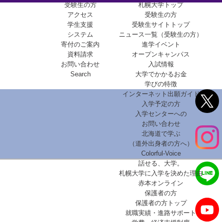
受験生の方
札幌大学トップ
アクセス
受験生の方
学生支援
受験生サイトトップ
システム
ニュース一覧（受験生の方）
寄付のご案内
進学イベント
資料請求
オープンキャンパス
お問い合わせ
入試情報
Search
大学でかかるお金
学びの特徴
インターネット出願ガイド
入学予定の方
入学センターへの
お問い合わせ
北海道で学ぶ
（道外出身者の方へ）
Colorful-Voice
話せる、大学。
札幌大学に入学を決めた理由
赤本オンライン
保護者の方
保護者の方トップ
就職実績・進路サポート