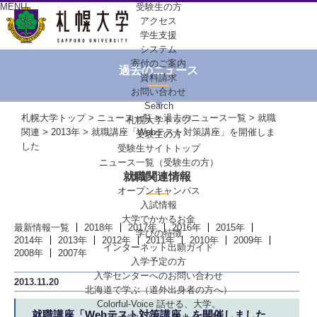
MENU
受験生の方
アクセス
学生支援
システム
寄付のご案内
過去のニュース
資料請求
お問い合わせ
Search
札幌大学トップ
>
ニュース一覧
>
過去のニュース一覧
>
就職
札幌大学トップ
関連
>
2013年
> 就職講座「Webテスト対策講座」を開催しま
受験生の方
した
受験生サイトトップ
ニュース一覧（受験生の方）
就職関連情報
進学イベント
オープンキャンパス
入試情報
大学でかかるお金
最新情報一覧
2018年
2017年
2016年
2015年
学びの特徴
2014年
2013年
2012年
2011年
2010年
2009年
インターネット出願ガイド
2008年
2007年
入学予定の方
入学センターへの
お問い合わせ
2013.11.20
北海道で学ぶ
（道外出身者の方へ）
Colorful-Voice
話せる、大学。
就職講座「Webテスト対策講座」を開催しました