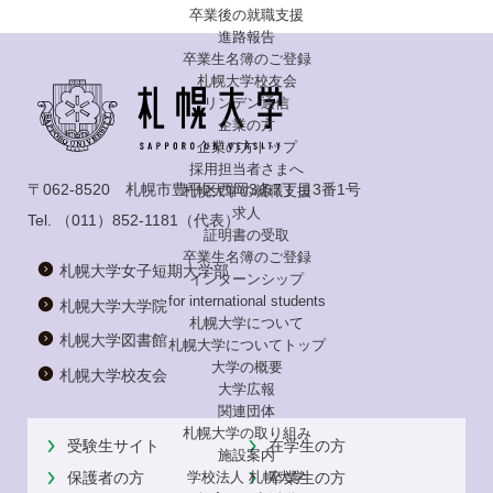
卒業後の就職支援
進路報告
卒業生名簿のご登録
札幌大学校友会
リンデン通信
企業の方
企業の方トップ
採用担当者さまへ
〒062-8520 札幌市豊平区西岡3条7丁目3番1号
札幌大学の就職支援
求人
Tel.
（011）852-1181
（代表）
証明書の受取
卒業生名簿のご登録
札幌大学女子短期大学部
インターンシップ
for international
students
札幌大学大学院
札幌大学について
札幌大学図書館
札幌大学についてトップ
大学の概要
札幌大学校友会
大学広報
関連団体
札幌大学の取り組み
受験生サイト
在学生の方
施設案内
学校法人 札幌大学
保護者の方
卒業生の方