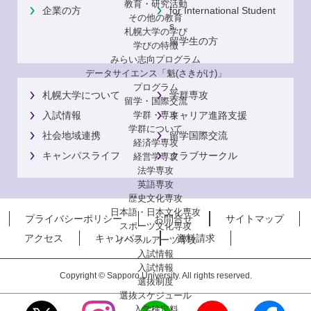
教育・研究活動
企業の方
for International Student
その他の教育
s
札幌大学の学び
留学生の方
学びの特徴
みらい志向プログラム
データサイエンス「魁(さきがけ)」
プログラム
札幌大学について
学群専攻
留学・国際交流
入試情報
キャリア進路支援
学群・専攻
学群について
社会地域連携
留学国際交流
経済学専攻
キャンパスライフ
クラブサークル
経営学専攻
法学専攻
英語専攻
歴史文化専攻
日本語・日本文化専攻
プライバシーポリシー
お問合せ
サイトマップ
スポーツ文化専攻
アクセス
キャンパス
資料請求
リベラルアーツ専攻
入試情報
入試情報
Copyright © Sapporo University. All rights reserved.
選抜制度
選抜スケジュール
入学検定料