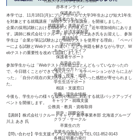
札幌大学に入学を決めた理由
赤本オンライン
保護者の方
本学では、11月18日(月)にプレアホールで大学3年生および短大1年生
保護者の方トップ
を対象とする就職講座「Webテスト対策講座」を開催しました。
就職実績・進路サポート
企業の採用試験におけるWebテストの導入は、近年増加傾向にありま
学費・経済支援制度
す。講師に株式会社リクルートキャリア川上あき氏をお迎えし、参加
選抜制度
学生は「企業が筆記試験およびWebテストを使用する理由」「ペーパ
学びの特徴
ーによる試験とWebテストの違い」などを例題を解きながら学び、W
キャンパスライフ
ebテストの重要性を改めて認識しました。
保護者サポート
在学生の方
参加学生からは「Webテストの情報はほとんどもっていなかったの
在学生の方トップ
で、今日聴くことができて安心した」「モチベーションがさらに上が
履修・授業・成績
った」「自分の現在の実力がわかった」といった感想が寄せられまし
学生生活サポート
た。
相談・支援窓口
学費・奨学金情報
今後も、学生からの様々な疑問や相談に対応する就活バックアップイ
キャリア・就職支援
ベントを開催します。
公務員・教員・資格取得
留学・国際交流
【講師】株式会社リクルートキャリア 新卒事業本部 北海道グループ
クラブ・サークル
川上 あき 氏
卒業生の方
卒業生の方トップ
【問い合わせ】学生支援オフィス就職担当 TEL:011-852-9143
各種証明書の発行