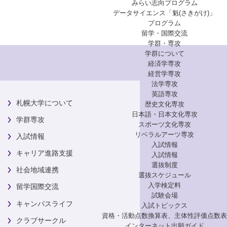
みらい志向プログラム
データサイエンス「魁(さきがけ)」
プログラム
留学・国際交流
学群・専攻
学群について
経済学専攻
経営学専攻
法学専攻
英語専攻
札幌大学について
歴史文化専攻
日本語・日本文化専攻
学群専攻
スポーツ文化専攻
リベラルアーツ専攻
入試情報
入試情報
キャリア進路支援
入試情報
選抜制度
社会地域連携
選抜スケジュール
入学検定料
留学国際交流
試験会場
キャンパスライフ
入試トピックス
資格・活動点数換算表、主体性評価点数表
クラブサークル
インターネット出願ガイド