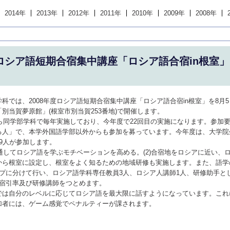
2014年
2013年
2012年
2011年
2010年
2009年
2008年
度ロシア語短期合宿集中講座「ロシア語合宿in根室
では、2008年度ロシア語短期合宿集中講座「ロシア語合宿in根室」を8月5日(
別当賀夢原館」(根室市別当賀253番地)で開催します。
から同学部学科で毎年実施しており、今年度で22回目の実施になります。参加
る人」で、本学外国語学部以外からも参加を募っています。今年度は、大学院
9人が参加します。
を通してロシア語を学ぶモチベーションを高める。(2)合宿地をロシアに近い、
から根室に設定し、根室をよく知るための地域研修も実施します。また、語学
ープに分けて行い、ロシア語学科専任教員3人、ロシア人講師1人、研修助手と
合宿引率及び研修講師をつとめます。
では自分のレベルに応じてロシア語を最大限に話すようになっています。これ
加者には、ゲーム感覚でペナルティーが課されます。