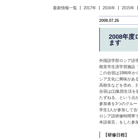
最新情報一覧
2017年
2016年
2015年
2008.07.26
2008年
ます
外国語学部ロシア語学科
根室市生涯学習施設「
この合宿は1986年
シア文化に興味があ
高校生などを含め、1
合宿は(1)集団生活
たずねる、という点
参加者を3つのグル
学生1人が参加して
ロシア語研修時間帯
本語発言」をした参
【研修日程】