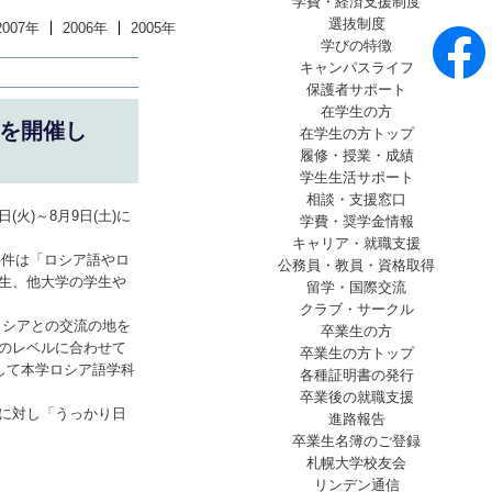
学費・経済支援制度
選抜制度
2007年
2006年
2005年
学びの特徴
キャンパスライフ
保護者サポート
在学生の方
」を開催し
在学生の方トップ
履修・授業・成績
学生生活サポート
相談・支援窓口
火)～8月9日(土)に
学費・奨学金情報
キャリア・就職支援
要件は「ロシア語やロ
公務員・教員・資格取得
生、他大学の学生や
留学・国際交流
クラブ・サークル
ロシアとの交流の地を
卒業生の方
のレベルに合わせて
卒業生の方トップ
して本学ロシア語学科
各種証明書の発行
卒業後の就職支援
に対し「うっかり日
進路報告
卒業生名簿のご登録
札幌大学校友会
リンデン通信