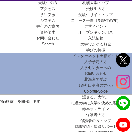
受験生の方
札幌大学トップ
アクセス
受験生の方
学生支援
受験生サイトトップ
システム
ニュース一覧（受験生の方）
寄付のご案内
進学イベント
資料請求
オープンキャンパス
お問い合わせ
入試情報
Search
大学でかかるお金
学びの特徴
インターネット出願ガイド
入学予定の方
入学センターへの
お問い合わせ
北海道で学ぶ
（道外出身者の方へ）
Colorful-Voice
話せる、大学。
宿in根室」を開催します
札幌大学に入学を決めた理由
赤本オンライン
保護者の方
保護者の方トップ
就職実績・進路サポート