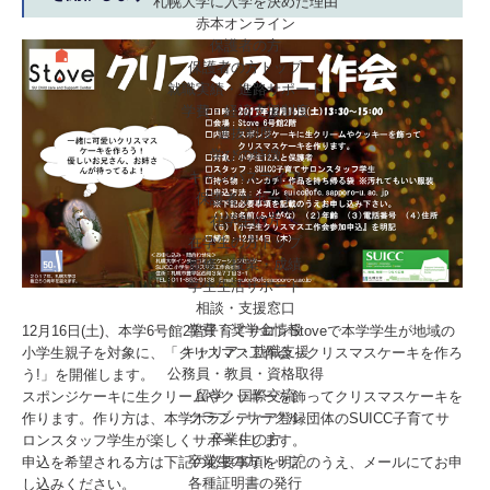
札幌大学に入学を決めた理由
赤本オンライン
保護者の方
保護者の方トップ
就職実績・進路サポート
学費・経済支援制度
選抜制度
学びの特徴
キャンパスライフ
保護者サポート
在学生の方
在学生の方トップ
履修・授業・成績
学生生活サポート
相談・支援窓口
学費・奨学金情報
12月16日(土)、本学6号館2階子育てサロンStoveで本学学生が地域の
キャリア・就職支援
小学生親子を対象に、「クリスマス工作会～クリスマスケーキを作ろ
公務員・教員・資格取得
う!」を開催します。
留学・国際交流
スポンジケーキに生クリームやクッキーを飾ってクリスマスケーキを
クラブ・サークル
作ります。作り方は、本学ボランティア登録団体のSUICC子育てサ
卒業生の方
ロンスタッフ学生が楽しくサポートします。
卒業生の方トップ
申込を希望される方は下記の必要事項を明記のうえ、メールにてお申
各種証明書の発行
し込みください。