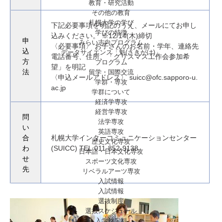
教育・研究活動
その他の教育
札幌大学の学び
下記必要事項を明記のうえ、メールにてお申し
学びの特徴
込みください。 ※12/14(木)締切
申
みらい志向プログラム
〈必要事項〉 お子さんのお名前・学年、連絡先
込
データサイエンス「魁(さきがけ)」
電話番号、住所、「クリスマス工作会参加希
方
プログラム
望」を明記
留学・国際交流
法
〈申込メールアドレス〉
suicc@ofc.sapporo-u.
学群・専攻
ac.jp
学群について
経済学専攻
経営学専攻
問
法学専攻
い
英語専攻
合
札幌大学インターコミュニケーションセンター
歴史文化専攻
わ
(SUICC) TEL:011-852-9138
日本語・日本文化専攻
せ
スポーツ文化専攻
先
リベラルアーツ専攻
入試情報
入試情報
選抜制度
選抜スケジュール
入学検定料