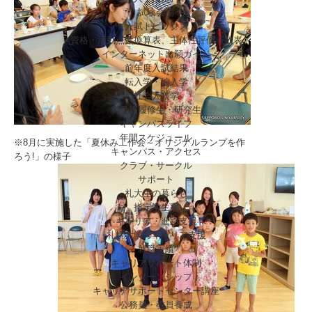
試験会場
入試トピックス
資格・活動点数換算表、主体性評価点数表
インターネット出願ガイド
前年度入試結果
転入学・編入学
社会人入学
科目等履修生・研究生
キャンパスライフ
年間スケジュール
※8月に実施した「夏休み工作会～オリジナルランプを作
キャンパス・アクセス
ろう!」の様子
クラブ・サークル
サポート
札大生の暮らし
指定学生寮
キャリア・進路支援
札幌大学のキャリア支援
就職実績
キャリアサポート体制
インターンシップ
キャリアサポートセンター講座
公務員・教員養成