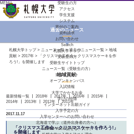
MENU
受験生の方
アクセス
学生支援
システム
寄付のご案内
過去のニュース
資料請求
お問い合わせ
Search
札幌大学トップ
>
ニュース一覧
>
過去のニュース一覧
>
地域
札幌大学トップ
貢献
>
2017年
> 「クリスマス工作会～クリスマスケーキを作
受験生の方
ろう!」を開催します
受験生サイトトップ
ニュース一覧（受験生の方）
地域貢献
進学イベント
オープンキャンパス
入試情報
大学でかかるお金
最新情報一覧
2018年
2017年
2016年
2015年
学びの特徴
2014年
2013年
2012年
2011年
インターネット出願ガイド
入学予定の方
2017.11.17
入学センターへの
お問い合わせ
北海道で学ぶ
（道外出身者の方へ）
「クリスマス工作会～クリスマスケーキを作ろう!」
Colorful-Voice
話せる、大学。
を開催します