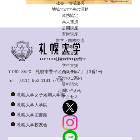
社会・地域連携
地域での学生の活動
連携協定
高大連携
公開講座
寄附講座
留学・国際交流
留学制度
国際交流
札幌大学への留学
学生支援
〒062-8520 札幌市豊平区西岡3条7丁目3番1号
システム
寄付のご案内
Tel.
（011）852-1181
（代表）
資料請求
お問い合わせ
札幌大学女子短期大学部
アクセス
札幌大学大学院
札幌大学図書館
札幌大学校友会