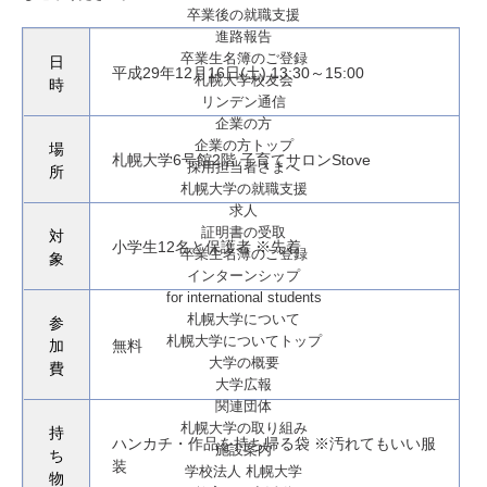
卒業後の就職支援
進路報告
卒業生名簿のご登録
日
平成29年12月16日(土) 13:30～15:00
札幌大学校友会
時
リンデン通信
企業の方
企業の方トップ
場
札幌大学6号館2階 子育てサロンStove
採用担当者さまへ
所
札幌大学の就職支援
求人
証明書の受取
対
小学生12名と保護者 ※先着
卒業生名簿のご登録
象
インターンシップ
for international
students
札幌大学について
参
札幌大学についてトップ
加
無料
大学の概要
費
大学広報
関連団体
札幌大学の取り組み
持
ハンカチ・作品を持ち帰る袋 ※汚れてもいい服
施設案内
ち
装
学校法人 札幌大学
物