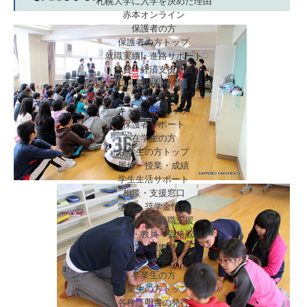
札幌大学に入学を決めた理由
赤本オンライン
保護者の方
保護者の方トップ
就職実績・進路サポート
学費・経済支援制度
選抜制度
学びの特徴
キャンパスライフ
保護者サポート
在学生の方
在学生の方トップ
履修・授業・成績
学生生活サポート
相談・支援窓口
学費・奨学金情報
キャリア・就職支援
公務員・教員・資格取得
留学・国際交流
クラブ・サークル
卒業生の方
卒業生の方トップ
各種証明書の発行