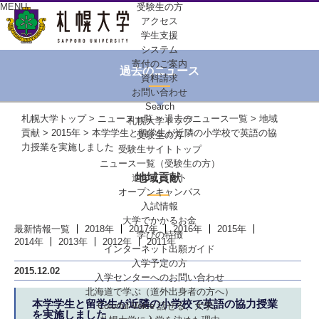
MENU
受験生の方
アクセス
学生支援
システム
寄付のご案内
過去のニュース
資料請求
お問い合わせ
Search
札幌大学トップ
>
ニュース一覧
>
過去のニュース一覧
>
地域
札幌大学トップ
貢献
>
2015年
> 本学学生と留学生が近隣の小学校で英語の協
受験生の方
力授業を実施しました
受験生サイトトップ
ニュース一覧（受験生の方）
地域貢献
進学イベント
オープンキャンパス
入試情報
大学でかかるお金
最新情報一覧
2018年
2017年
2016年
2015年
学びの特徴
2014年
2013年
2012年
2011年
インターネット出願ガイド
入学予定の方
2015.12.02
入学センターへの
お問い合わせ
北海道で学ぶ
（道外出身者の方へ）
本学学生と留学生が近隣の小学校で英語の協力授業
Colorful-Voice
話せる、大学。
を実施しました