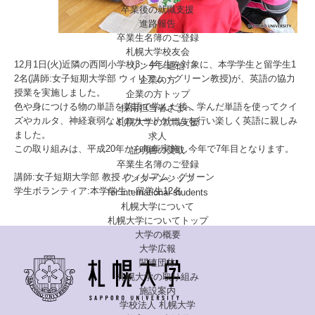
卒業後の就職支援
進路報告
卒業生名簿のご登録
札幌大学校友会
12月1日(火)近隣の西岡小学校3・4年生を対象に、本学学生と留学生1
リンデン通信
2名(講師:女子短期大学部 ウィリアム・グリーン教授)が、英語の協力
企業の方
授業を実施しました。
企業の方トップ
色や身につける物の単語を英語で学んだ後、学んだ単語を使ってクイ
採用担当者さまへ
ズやカルタ、神経衰弱などのカードゲームを行い楽しく英語に親しみ
札幌大学の就職支援
ました。
求人
この取り組みは、平成20年から毎年実施し今年で7年目となります。
証明書の受取
卒業生名簿のご登録
講師:女子短期大学部 教授 ウィリアム・グリーン
インターンシップ
学生ボランティア:本学学生・留学生12名
for international
students
札幌大学について
札幌大学についてトップ
大学の概要
大学広報
関連団体
札幌大学の取り組み
施設案内
学校法人 札幌大学