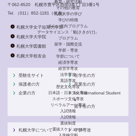
教育・研究活動
〒062-8520 札幌市豊平区西岡3条7丁目3番1号
その他の教育
Tel.
（011）852-1181
（代表）
札幌大学の学び
学びの特徴
みらい志向プログラム
札幌大学女子短期大学部
データサイエンス「魁(さきがけ)」
札幌大学大学院
プログラム
留学・国際交流
札幌大学図書館
学群・専攻
札幌大学校友会
学群について
経済学専攻
経営学専攻
法学専攻
受験生サイト
在学生の方
英語専攻
保護者の方
卒業生の方
歴史文化専攻
日本語・日本文化専攻
企業の方
for International Student
スポーツ文化専攻
s
リベラルアーツ専攻
留学生の方
入試情報
入試情報
選抜制度
選抜スケジュール
札幌大学について
学群専攻
入学検定料