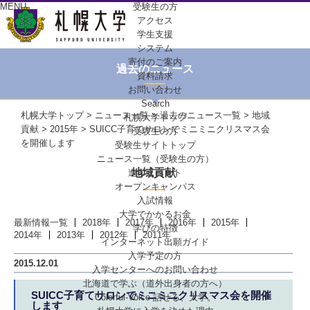
MENU
受験生の方
アクセス
学生支援
システム
寄付のご案内
過去のニュース
資料請求
お問い合わせ
Search
札幌大学トップ
>
ニュース一覧
>
過去のニュース一覧
>
地域
札幌大学トップ
貢献
>
2015年
> SUICC子育てサロンでミニミニクリスマス会
受験生の方
を開催します
受験生サイトトップ
ニュース一覧（受験生の方）
地域貢献
進学イベント
オープンキャンパス
入試情報
大学でかかるお金
最新情報一覧
2018年
2017年
2016年
2015年
学びの特徴
2014年
2013年
2012年
2011年
インターネット出願ガイド
入学予定の方
2015.12.01
入学センターへの
お問い合わせ
北海道で学ぶ
（道外出身者の方へ）
SUICC子育てサロンでミニミニクリスマス会を開催
Colorful-Voice
話せる、大学。
します