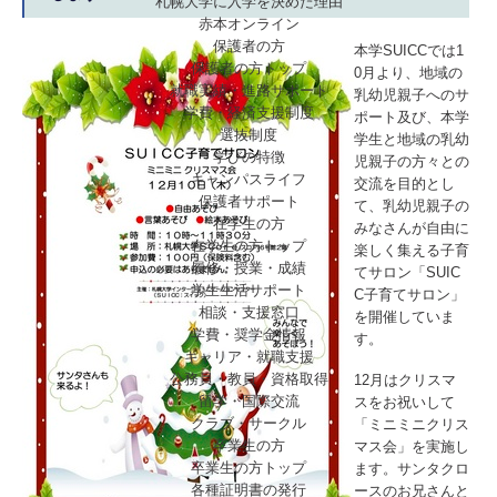
札幌大学に入学を決めた理由
赤本オンライン
保護者の方
本学SUICCでは1
保護者の方トップ
0月より、地域の
就職実績・進路サポート
乳幼児親子へのサ
学費・経済支援制度
ポート及び、本学
選抜制度
学生と地域の乳幼
学びの特徴
児親子の方々との
キャンパスライフ
交流を目的とし
保護者サポート
て、乳幼児親子の
在学生の方
みなさんが自由に
在学生の方トップ
楽しく集える子育
履修・授業・成績
てサロン「SUIC
学生生活サポート
C子育てサロン」
相談・支援窓口
を開催していま
学費・奨学金情報
す。
キャリア・就職支援
公務員・教員・資格取得
12月はクリスマ
留学・国際交流
スをお祝いして
クラブ・サークル
「ミニミニクリス
卒業生の方
マス会」を実施し
卒業生の方トップ
ます。サンタクロ
各種証明書の発行
ースのお兄さんと