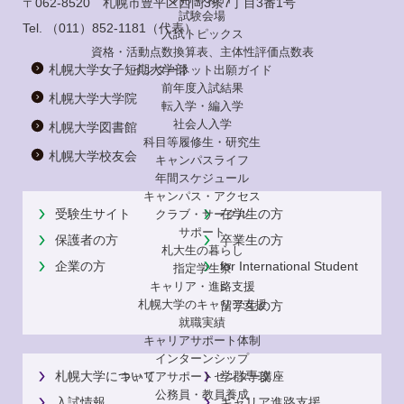
〒062-8520 札幌市豊平区西岡3条7丁目3番1号
試験会場
Tel.
（011）852-1181
（代表）
入試トピックス
資格・活動点数換算表、主体性評価点数表
札幌大学女子短期大学部
インターネット出願ガイド
前年度入試結果
札幌大学大学院
転入学・編入学
社会人入学
札幌大学図書館
科目等履修生・研究生
札幌大学校友会
キャンパスライフ
年間スケジュール
キャンパス・アクセス
受験生サイト
在学生の方
クラブ・サークル
サポート
保護者の方
卒業生の方
札大生の暮らし
企業の方
for International Student
指定学生寮
s
キャリア・進路支援
札幌大学のキャリア支援
留学生の方
就職実績
キャリアサポート体制
インターンシップ
札幌大学について
学群専攻
キャリアサポートセンター講座
公務員・教員養成
入試情報
キャリア進路支援