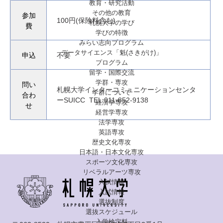
教育・研究活動
その他の教育
参加
100円(保険料含む)
札幌大学の学び
費
学びの特徴
みらい志向プログラム
データサイエンス「魁(さきがけ)」
申込
不要
プログラム
留学・国際交流
学群・専攻
問い
札幌大学インターコミュニケーションセンタ
学群について
合わ
ーSUICC TEL:011-852-9138
経済学専攻
せ
経営学専攻
法学専攻
英語専攻
歴史文化専攻
日本語・日本文化専攻
スポーツ文化専攻
リベラルアーツ専攻
入試情報
入試情報
選抜制度
選抜スケジュール
入学検定料