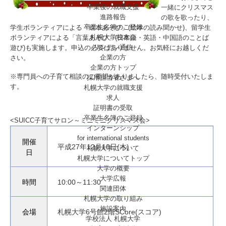
卒業後の就職支援
一緒にクリスマス
進路報告
の歌を歌ったり、
卒業生名簿のご登録
学生ボランティアによる「絵本あそび」(絵本の読み聞かせ)、留学生
札幌大学校友会
ボランティアによる「言葉あそび」(日本語・英語・中国語のことば
リンデン通信
遊び)も実施します。申込の必要はありません。お気軽にお越しくだ
企業の方
さい。
企業の方トップ
※専門員への子育て相談のご要望がありましたら、随時受付いたしま
採用担当者さまへ
す。
札幌大学の就職支援
求人
証明書の受取
卒業生名簿のご登録
<SUICC子育てサロン～ミニミニクリスマス会>
インターンシップ
for international
students
開催
平成27年12月10日(木)
札幌大学について
日
札幌大学についてトップ
大学の概要
大学広報
時間
10:00～11:30
関連団体
札幌大学の取り組み
施設案内
会場
札幌大学6号館2階SCore(スコア)
学校法人 札幌大学