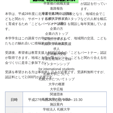
卒業後の就職支援
が認証を行ってい
進路報告
ます。
卒業生名簿のご登録
本学は、平成24年度に北海道で第1号の会員校となり、地域社会でこ
札幌大学校友会
どもと関わり、サポートするボランティアスタッフなどの人材を幅広
リンデン通信
く育成するため「こどもパートナー講座」を開設し毎年実施していま
企業の方
す。
企業の方トップ
本学学生はこの講座での学びをベースとして、地域間の交流、こども
採用担当者さまへ
たちとの触れ合いに積極的に取り組みます。
札幌大学の就職支援
求人
受講後、希望者は教育支援人材認証協会の「こどもパートナー」認証
証明書の受取
が取得できます。地域と大学が繋がりつつ、こどもと関わり合える社
卒業生名簿のご登録
会づくりに是非ご参加下さい。
インターンシップ
for international
students
受講を希望される方は事前申し込みが必要です。受講料無料ですが、
札幌大学について
認証料として2,000円が必要です。
札幌大学についてトップ
大学の概要
大学広報
関連団体
札幌大学の取り組み
日時
平成27年9月26日(土) 9:30～15:30
施設案内
学校法人 札幌大学