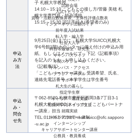
子 札幌大学教授
試験会場
14:10～15:10 こどもとの接し方/管藤 美穂 札
入試トピックス
幌大学専門員・特命講師
資格・活動点数換算表、主体性評価点数表
15:15～15:30 認証手続き(希望者のみ)
インターネット出願ガイド
前年度入試結果
転入学・編入学
9月25日(金)までに、札幌大学SUICC(札幌大
社会人入学
学6号館1階)カウンターに備え付けの申込み用
科目等履修生・研究生
申込
紙、もしくはメールにて、下記《記載事項》
キャンパスライフ
み方
を記入のうえ、お申し込みください。
年間スケジュール
法
《記載事項》
キャンパス・アクセス
「こどもパートナー講座」受講希望、氏名、
クラブ・サークル
連絡先電話番号、本学学生は学生番号
サポート
札大生の暮らし
指定学生寮
〒062-8520 札幌市豊平区西岡3条7丁目3-1
キャリア・進路支援
申込
札幌大学 SUICC(スイック) 「こどもパートナ
札幌大学のキャリア支援
み・
ー講座」担当
就職実績
問合
キャリアサポート体制
TEL:011-852-9138 E-mail:suicc@ofc.sapporo
せ先
インターンシップ
-u.ac.jp
キャリアサポートセンター講座
公務員・教員養成