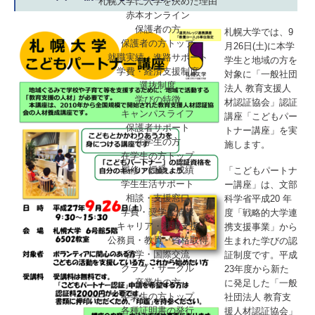
札幌大学に入学を決めた理由
赤本オンライン
保護者の方
札幌大学では、9
保護者の方トップ
月26日(土)に本学
就職実績・進路サポート
学生と地域の方を
学費・経済支援制度
対象に「一般社団
選抜制度
法人 教育支援人
学びの特徴
材認証協会」認証
キャンパスライフ
講座「こどもパー
保護者サポート
トナー講座」を実
在学生の方
施します。
在学生の方トップ
履修・授業・成績
「こどもパートナ
学生生活サポート
ー講座」は、文部
相談・支援窓口
科学省平成20 年
学費・奨学金情報
度「戦略的大学連
キャリア・就職支援
携支援事業」から
公務員・教員・資格取得
生まれた学びの認
留学・国際交流
証制度です。平成
クラブ・サークル
23年度から新た
卒業生の方
に発足した「一般
卒業生の方トップ
社団法人 教育支
各種証明書の発行
援人材認証協会」