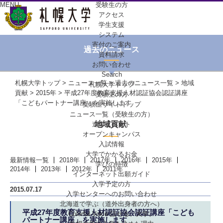
MENU
受験生の方
アクセス
学生支援
システム
寄付のご案内
過去のニュース
資料請求
お問い合わせ
Search
札幌大学トップ
>
ニュース一覧
>
過去のニュース一覧
>
地域
札幌大学トップ
貢献
>
2015年
> 平成27年度教育支援人材認証協会認証講座
受験生の方
「こどもパートナー講座」を実施します
受験生サイトトップ
ニュース一覧（受験生の方）
地域貢献
進学イベント
オープンキャンパス
入試情報
大学でかかるお金
最新情報一覧
2018年
2017年
2016年
2015年
学びの特徴
2014年
2013年
2012年
2011年
インターネット出願ガイド
入学予定の方
2015.07.17
入学センターへの
お問い合わせ
北海道で学ぶ
（道外出身者の方へ）
平成27年度教育支援人材認証協会認証講座「こども
Colorful-Voice
話せる、大学。
パートナー講座」を実施します