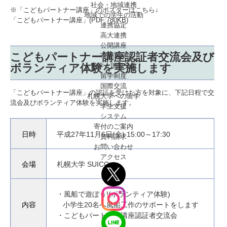
社会・地域連携
※「こどもパートナー講座」のポスターはこちら↓
地域での学生の活動
「こどもパートナー講座」(PDF:780KB)
連携協定
高大連携
公開講座
こどもパートナー講座認証者交流会及び
寄附講座
ボランティア体験を実施します
留学・国際交流
留学制度
国際交流
「こどもパートナー講座」の認証を受けた方を対象に、下記日程で交
札幌大学への留学
流会及びボランティア体験を実施します。
学生支援
システム
寄付のご案内
日時
平成27年11月6日(金) 15:00～17:30
資料請求
お問い合わせ
アクセス
会場
札幌大学 SUICC
・風船で遊ぼう!(ボランティア体験)
内容
小学生20名へ風船工作のサポートをします
・こどもパートナー講座認証者交流会