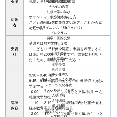
教育・研究活動
会場
札幌大学6号館5階 6502教室
その他の教育
札幌大学の学び
ボランティアに関心のある方
学びの特徴
対象
みらい志向プログラム
こどもの活動を支援している方、これから始
者
データサイエンス「魁(さきがけ)」
めたい方
プログラム
留学・国際交流
学群・専攻
受講料は無料です。
学群について
受講
「こどもパートナー認証」申請を希望する方
経済学専攻
料
は認証料2000円が必要です。書類に押印いた
経営学専攻
だくため、印鑑を持参ください。
法学専攻
英語専攻
歴史文化専攻
9:30～9:40 受付
日本語・日本文化専攻
9:45～9:55 開講にあたって/山田 玲良 札幌大
スポーツ文化専攻
学副学長
リベラルアーツ専攻
10:00～11:00 こどもの育ちと支援/福井 一之
入試情報
札幌大学教授
入試情報
講座
11:10～12:10 こどもの理解/前野 紀恵子 前札
選抜制度
内容
幌市教育委員会巡回相談員
選抜スケジュール
13:00～14:00 こどもを取り巻く環境/百井 悦
入学検定料