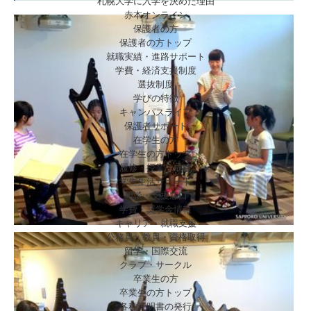
札幌大学に入学を決めた理由
赤本オンライン
保護者の方
保護者の方トップ
就職実績・進路サポート
学費・経済支援制度
選抜制度
学びの特徴
キャンパスライフ
保護者サポート
在学生の方
在学生の方トップ
履修・授業・成績
学生生活サポート
相談・支援窓口
学費・奨学金情報
キャリア・就職支援
公務員・教員・資格取得
留学・国際交流
クラブ・サークル
卒業生の方
卒業生の方トップ
各種証明書の発行