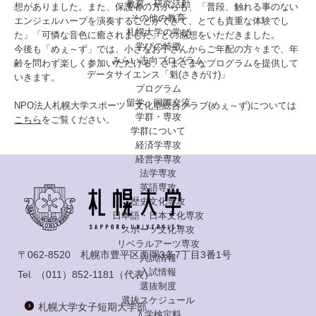
教育・研究活動
想がありました。また、保護者の方からも、「普段、触れる事のない
その他の教育
エンジェルハープを演奏することができて、とても貴重な体験でし
札幌大学の学び
た」「可憐な音色に癒されました」との感想をいただきました。
学びの特徴
今後も「めぇ～ず」では、小さなお子さんからご年配の方々まで、年
みらい志向プログラム
齢を問わず楽しく参加いただける、さまざまなプログラムを提供して
データサイエンス「魁(さきがけ)」
いきます。
プログラム
留学・国際交流
NPO法人札幌大学スポーツ・文化型総合クラブ(めぇ～ず)については
学群・専攻
こちら
をご覧ください。
学群について
経済学専攻
経営学専攻
法学専攻
英語専攻
歴史文化専攻
日本語・日本文化専攻
スポーツ文化専攻
リベラルアーツ専攻
〒062-8520 札幌市豊平区西岡3条7丁目3番1号
入試情報
入試情報
Tel.
（011）852-1181
（代表）
選抜制度
選抜スケジュール
札幌大学女子短期大学部
入学検定料