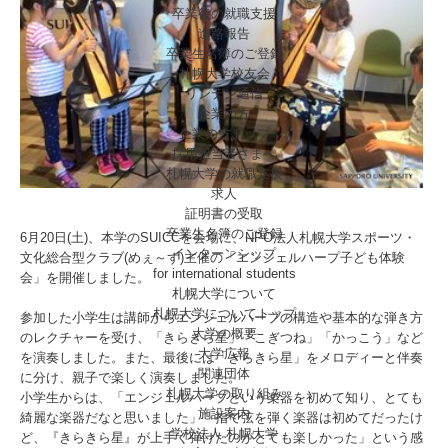
卒業後の就職支援
進路報告
卒業生名簿のご登録
札幌大学校友会
リンデン通信
企業の方
企業の方トップ
採用担当者さまへ
札幌大学の就職支援
求人
証明書の受取
卒業生名簿のご登録
6月20日(土)、本学のSUICCを会場に、NPO法人札幌大学スポーツ・
インターンシップ
文化総合型クラブ(めぇ～ず)主催の「エンジェルハープ子ども体験
for international
students
会」を開催しました。
札幌大学について
札幌大学についてトップ
参加した小学生は講師からエンジェルハープの構造や基本的な弾き方
大学の概要
のレクチャーを受け、「きらきら星」「こぎつね」「かっこう」など
大学広報
を演奏しました。また、最後には「きらきら星」をメロディーと伴奏
関連団体
に分け、親子で楽しく演奏しました。
札幌大学の取り組み
小学生からは、「エンジェルハープという楽器を初めて知り、とても
施設案内
綺麗な楽器だなと思いました」「指で弦を弾く楽器は初めてだったけ
学校法人 札幌大学
ど、『きらきら星』が上手く弾けたのがとても楽しかった」という感