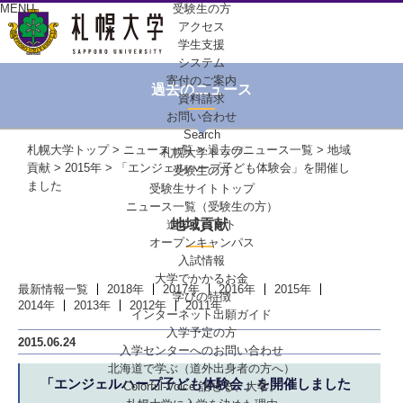
MENU
受験生の方
アクセス
学生支援
システム
寄付のご案内
過去のニュース
資料請求
お問い合わせ
Search
札幌大学トップ
>
ニュース一覧
>
過去のニュース一覧
>
地域
札幌大学トップ
貢献
>
2015年
> 「エンジェルハープ子ども体験会」を開催し
受験生の方
ました
受験生サイトトップ
ニュース一覧（受験生の方）
地域貢献
進学イベント
オープンキャンパス
入試情報
大学でかかるお金
最新情報一覧
2018年
2017年
2016年
2015年
学びの特徴
2014年
2013年
2012年
2011年
インターネット出願ガイド
入学予定の方
2015.06.24
入学センターへの
お問い合わせ
北海道で学ぶ
（道外出身者の方へ）
「エンジェルハープ子ども体験会」を開催しました
Colorful-Voice
話せる、大学。