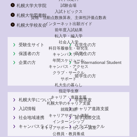
試験会場
札幌大学大学院
入試トピックス
札幌大学図書館
資格・活動点数換算表、主体性評価点数表
インターネット出願ガイド
札幌大学校友会
前年度入試結果
転入学・編入学
社会人入学
受験生サイト
在学生の方
科目等履修生・研究生
保護者の方
卒業生の方
キャンパスライフ
年間スケジュール
企業の方
for International Student
キャンパス・アクセス
s
クラブ・サークル
留学生の方
サポート
札大生の暮らし
指定学生寮
キャリア・進路支援
札幌大学について
学群専攻
札幌大学のキャリア支援
入試情報
キャリア進路支援
就職実績
キャリアサポート体制
社会地域連携
留学国際交流
インターンシップ
キャンパスライフ
クラブサークル
キャリアサポートセンター講座
公務員・教員養成