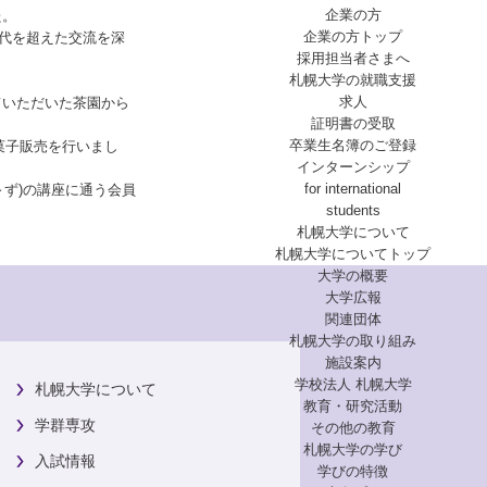
企業の方
た。
企業の方トップ
代を超えた交流を深
採用担当者さまへ
札幌大学の就職支援
求人
ていただいた茶園から
証明書の受取
卒業生名簿のご登録
菓子販売を行いまし
インターンシップ
for international
～ず)の講座に通う会員
students
札幌大学について
札幌大学についてトップ
大学の概要
大学広報
関連団体
札幌大学の取り組み
施設案内
学校法人 札幌大学
札幌大学について
教育・研究活動
学群専攻
その他の教育
札幌大学の学び
入試情報
学びの特徴