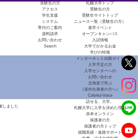
受験生の方
札幌大学トップ
アクセス
受験生の方
学生支援
受験生サイトトップ
システム
ニュース一覧（受験生の方）
寄付のご案内
進学イベント
資料請求
オープンキャンパス
お問い合わせ
入試情報
Search
大学でかかるお金
学びの特徴
インターネット出願ガイド
入学予定の方
入学センターへの
お問い合わせ
北海道で学ぶ
（道外出身者の方へ）
Colorful-Voice
話せる、大学。
催しました
札幌大学に入学を決めた理由
赤本オンライン
保護者の方
保護者の方トップ
就職実績・進路サポート