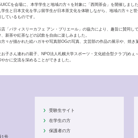
学のSUICCを会場に、本学学生と地域の方々を対象に「西岡茶会」を開催しまし
人学生と日本文化を学ぶ留学生が日本茶文化を体験しながら、地域の方々と世
催しているものです。
茶店「パティスリーカフェ アン・プリエール」の協力により、趣旨に賛同し
け、新茶や紅茶などの試飲を自由に楽しみました。
の方々が描かれた絵ハガキや写真部OGの写真、文芸部の作品の展示や、焼き
お子さん連れの親子、NPO法人札幌大学スポーツ・文化総合型クラブ(めぇ
和やかに交流を深めることができました。
受験生サイト
在学生の方
保護者の方
番1号