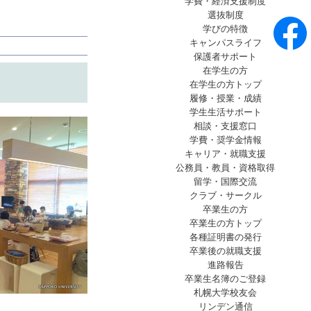
学費・経済支援制度
選抜制度
学びの特徴
キャンパスライフ
保護者サポート
在学生の方
在学生の方トップ
履修・授業・成績
学生生活サポート
相談・支援窓口
学費・奨学金情報
キャリア・就職支援
公務員・教員・資格取得
留学・国際交流
クラブ・サークル
卒業生の方
卒業生の方トップ
各種証明書の発行
卒業後の就職支援
進路報告
卒業生名簿のご登録
札幌大学校友会
リンデン通信