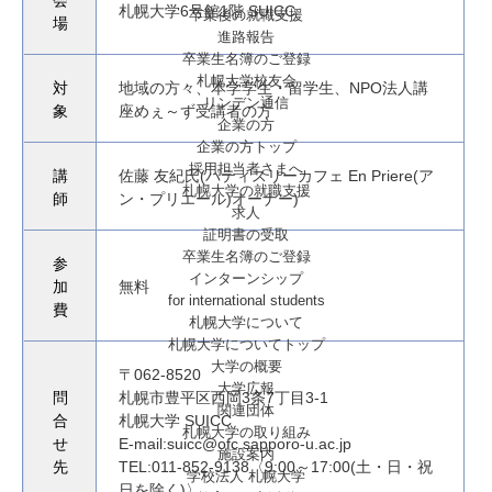
会
札幌大学6号館1階 SUICC
卒業後の就職支援
場
進路報告
卒業生名簿のご登録
札幌大学校友会
対
地域の方々、本学学生・留学生、NPO法人講
リンデン通信
象
座めぇ～ず受講者の方
企業の方
企業の方トップ
採用担当者さまへ
講
佐藤 友紀氏(パティスリーカフェ En Priere(ア
札幌大学の就職支援
師
ン・プリエール)オーナー)
求人
証明書の受取
卒業生名簿のご登録
参
インターンシップ
加
無料
for international
students
費
札幌大学について
札幌大学についてトップ
大学の概要
〒062-8520
大学広報
問
札幌市豊平区西岡3条7丁目3-1
関連団体
合
札幌大学 SUICC
札幌大学の取り組み
せ
E-mail:suicc@ofc.sapporo-u.ac.jp
施設案内
先
TEL:011-852-9138〈9:00～17:00(土・日・祝
学校法人 札幌大学
日を除く)〉