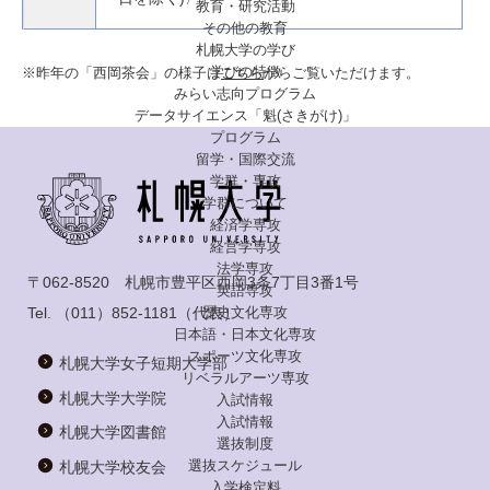
教育・研究活動
その他の教育
札幌大学の学び
学びの特徴
※昨年の「西岡茶会」の様子は
こちら
からご覧いただけます。
みらい志向プログラム
データサイエンス「魁(さきがけ)」
プログラム
留学・国際交流
学群・専攻
学群について
経済学専攻
経営学専攻
法学専攻
〒062-8520 札幌市豊平区西岡3条7丁目3番1号
英語専攻
Tel.
（011）852-1181
（代表）
歴史文化専攻
日本語・日本文化専攻
スポーツ文化専攻
札幌大学女子短期大学部
リベラルアーツ専攻
札幌大学大学院
入試情報
入試情報
札幌大学図書館
選抜制度
選抜スケジュール
札幌大学校友会
入学検定料