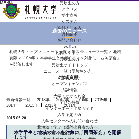
MENU
受験生の方
アクセス
学生支援
システム
寄付のご案内
過去のニュース
資料請求
お問い合わせ
Search
札幌大学トップ
>
ニュース一覧
>
過去のニュース一覧
>
地域
札幌大学トップ
貢献
>
2015年
> 本学学生と地域の方々を対象に「西岡茶会」
受験生の方
を開催します
受験生サイトトップ
ニュース一覧（受験生の方）
地域貢献
進学イベント
オープンキャンパス
入試情報
大学でかかるお金
最新情報一覧
2018年
2017年
2016年
2015年
学びの特徴
2014年
2013年
2012年
2011年
インターネット出願ガイド
入学予定の方
2015.05.28
入学センターへの
お問い合わせ
北海道で学ぶ
（道外出身者の方へ）
本学学生と地域の方々を対象に「西岡茶会」を開催
Colorful-Voice
話せる、大学。
します