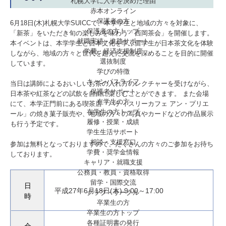
札幌大学に入学を決めた理由
赤本オンライン
保護者の方
6月18日(木)札幌大学SUICCで、本学学生と地域の方々を対象に、
保護者の方トップ
「新茶」をいただき旬の楽しみを味わう「西岡茶会」を開催します。
就職実績・進路サポート
本イベントは、本学学生と日本文化を学ぶ留学生が日本茶文化を体験
学費・経済支援制度
しながら、地域の方々と世代を超えた交流を深めることを目的に開催
選抜制度
しています。
学びの特徴
キャンパスライフ
当日は講師によるおいしいお茶の入れ方のレクチャーを受けながら、
保護者サポート
日本茶や紅茶などの試飲を自由に楽しむことができます。 また会場
在学生の方
にて、本学正門前にある喫茶店「パティスリーカフェ アン・プリエ
在学生の方トップ
ール」の焼き菓子販売や、地域の方々の写真やカードなどの作品展示
履修・授業・成績
も行う予定です。
学生生活サポート
相談・支援窓口
参加は無料となっておりますので、たくさんの方々のご参加をお待ち
学費・奨学金情報
しております。
キャリア・就職支援
公務員・教員・資格取得
留学・国際交流
日
平成27年6月18日(木) 9:00～17:00
クラブ・サークル
時
卒業生の方
卒業生の方トップ
各種証明書の発行