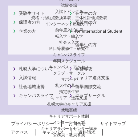
試験会場
入試トピックス
受験生サイト
在学生の方
資格・活動点数換算表、主体性評価点数表
保護者の方
卒業生の方
インターネット出願ガイド
前年度入試結果
企業の方
for International Student
転入学・編入学
s
社会人入学
留学生の方
科目等履修生・研究生
キャンパスライフ
年間スケジュール
キャンパス・アクセス
札幌大学について
学群専攻
クラブ・サークル
入試情報
キャリア進路支援
サポート
札大生の暮らし
社会地域連携
留学国際交流
指定学生寮
キャンパスライフ
クラブサークル
キャリア・進路支援
札幌大学のキャリア支援
就職実績
キャリアサポート体制
インターンシップ
プライバシーポリシー
お問合せ
サイトマップ
キャリアサポートセンター講座
アクセス
キャンパス
資料請求
公務員・教員養成