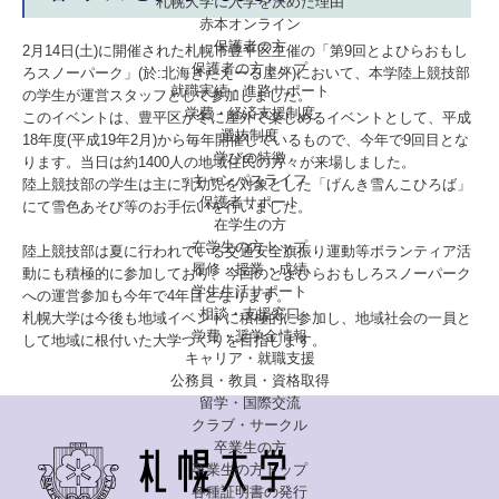
札幌大学に入学を決めた理由
赤本オンライン
保護者の方
2月14日(土)に開催された札幌市豊平区主催の「第9回とよひらおもし
保護者の方トップ
ろスノーパーク」(於:北海きたえーる屋外)において、本学陸上競技部
就職実績・進路サポート
の学生が運営スタッフとして参加しました。
学費・経済支援制度
このイベントは、豊平区が冬に屋外で楽しめるイベントとして、平成
選抜制度
18年度(平成19年2月)から毎年開催しているもので、今年で9回目とな
学びの特徴
ります。当日は約1400人の地域住民の方々が来場しました。
キャンパスライフ
陸上競技部の学生は主に乳幼児を対象とした「げんき雪んこひろば」
保護者サポート
にて雪色あそび等のお手伝いを行いました。
在学生の方
在学生の方トップ
陸上競技部は夏に行われている交通安全旗振り運動等ボランティア活
履修・授業・成績
動にも積極的に参加しており、今回のとよひらおもしろスノーパーク
学生生活サポート
への運営参加も今年で4年目となります。
相談・支援窓口
札幌大学は今後も地域イベントに積極的に参加し、地域社会の一員と
学費・奨学金情報
して地域に根付いた大学づくりを目指します。
キャリア・就職支援
公務員・教員・資格取得
留学・国際交流
クラブ・サークル
卒業生の方
卒業生の方トップ
各種証明書の発行