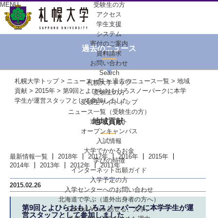
MENU
受験生の方
アクセス
学生支援
システム
寄付のご案内
過去のニュース
資料請求
お問い合わせ
Search
札幌大学トップ
>
ニュース一覧
>
過去のニュース一覧
>
地域
札幌大学トップ
貢献
>
2015年
> 第9回とよひらおもしろスノーパークに本学
受験生の方
学生が運営スタッフとして参加しました
受験生サイトトップ
ニュース一覧（受験生の方）
地域貢献
進学イベント
オープンキャンパス
入試情報
大学でかかるお金
最新情報一覧
2018年
2017年
2016年
2015年
学びの特徴
2014年
2013年
2012年
2011年
インターネット出願ガイド
入学予定の方
2015.02.26
入学センターへの
お問い合わせ
北海道で学ぶ
（道外出身者の方へ）
第9回とよひらおもしろスノーパークに本学学生が運
Colorful-Voice
話せる、大学。
営スタッフとして参加しました