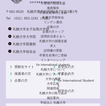
卒業後の就職支援
進路報告
〒062-8520 札幌市豊平区西岡3条7丁目3番1号
卒業生名簿のご登録
札幌大学校友会
Tel.
（011）852-1181
（代表）
リンデン通信
企業の方
札幌大学女子短期大学部
企業の方トップ
採用担当者さまへ
札幌大学大学院
札幌大学の就職支援
札幌大学図書館
求人
証明書の受取
札幌大学校友会
卒業生名簿のご登録
インターンシップ
for international
students
受験生サイト
在学生の方
札幌大学について
保護者の方
卒業生の方
札幌大学についてトップ
大学の概要
企業の方
for International Student
大学広報
s
関連団体
留学生の方
札幌大学の取り組み
施設案内
学校法人 札幌大学