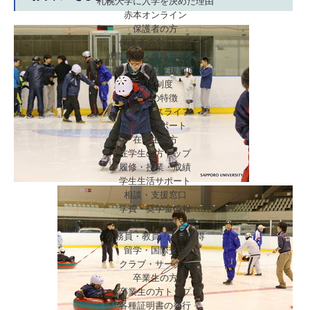
札幌大学に入学を決めた理由
赤本オンライン
保護者の方
保護者の方トップ
就職実績・進路サポート
学費・経済支援制度
選抜制度
学びの特徴
キャンパスライフ
保護者サポート
在学生の方
在学生の方トップ
履修・授業・成績
学生生活サポート
相談・支援窓口
学費・奨学金情報
キャリア・就職支援
公務員・教員・資格取得
留学・国際交流
クラブ・サークル
卒業生の方
卒業生の方トップ
各種証明書の発行