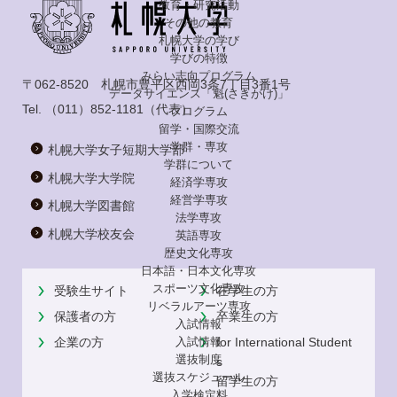
教育・研究活動
その他の教育
札幌大学の学び
学びの特徴
みらい志向プログラム
〒062-8520 札幌市豊平区西岡3条7丁目3番1号
データサイエンス「魁(さきがけ)」
Tel.
（011）852-1181
（代表）
プログラム
留学・国際交流
学群・専攻
札幌大学女子短期大学部
学群について
札幌大学大学院
経済学専攻
経営学専攻
札幌大学図書館
法学専攻
札幌大学校友会
英語専攻
歴史文化専攻
日本語・日本文化専攻
スポーツ文化専攻
受験生サイト
在学生の方
リベラルアーツ専攻
保護者の方
卒業生の方
入試情報
入試情報
企業の方
for International Student
選抜制度
s
選抜スケジュール
留学生の方
入学検定料