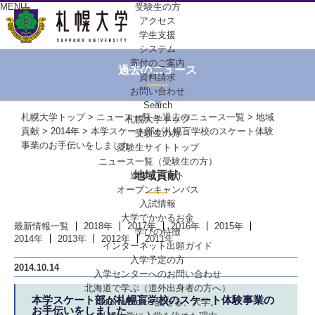
MENU
受験生の方
アクセス
学生支援
システム
寄付のご案内
過去のニュース
資料請求
お問い合わせ
Search
札幌大学トップ
>
ニュース一覧
>
過去のニュース一覧
>
地域
札幌大学トップ
貢献
>
2014年
> 本学スケート部が札幌盲学校のスケート体験
受験生の方
事業のお手伝いをしました
受験生サイトトップ
ニュース一覧（受験生の方）
地域貢献
進学イベント
オープンキャンパス
入試情報
大学でかかるお金
最新情報一覧
2018年
2017年
2016年
2015年
学びの特徴
2014年
2013年
2012年
2011年
インターネット出願ガイド
入学予定の方
2014.10.14
入学センターへの
お問い合わせ
北海道で学ぶ
（道外出身者の方へ）
本学スケート部が札幌盲学校のスケート体験事業の
Colorful-Voice
話せる、大学。
お手伝いをしました