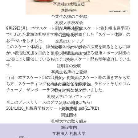
卒業後の就職支援
進路報告
卒業生名簿のご登録
札幌大学校友会
9月29日(月)、本学スケート部が月寒体育館スケート場(札幌市豊平区)
リンデン通信
で行われた北海道札幌盲学校の生徒を対象とした「スケート体験」の
企業の方
お手伝いをしました。
企業の方トップ
このスケート体験は、障がい者スポーツ機会の拡充を図るとともに障
採用担当者さまへ
がい者活動支援を目的として、財団法人さっぽろ健康スポーツ財団の
札幌大学の就職支援
主催により開催しているもので、本学スケート部も毎年協力していま
求人
す。
証明書の受取
卒業生名簿のご登録
当日、本学スケート部の部員が、参加者にスケート靴の履き方から立
インターンシップ
ち方、スケーティングや止まり方などを指導し、ラビットそりやゴム
for international
students
チューブ、ザンボニーラフティングなどを行いました。
札幌大学について
札幌大学についてトップ
※このプレスリリースのダウンロードはこちら↓
大学の概要
20141016_札幌盲学校スケート体験事業.pdf(217KB)
大学広報
関連団体
札幌大学の取り組み
施設案内
学校法人 札幌大学