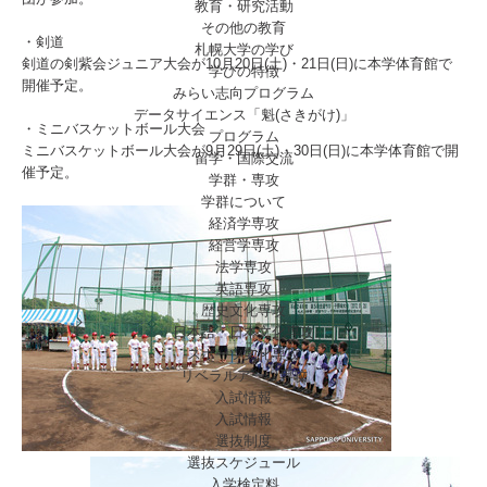
教育・研究活動
その他の教育
・剣道
札幌大学の学び
剣道の剣紫会ジュニア大会が10月20日(土)・21日(日)に本学体育館で
学びの特徴
開催予定。
みらい志向プログラム
データサイエンス「魁(さきがけ)」
・ミニバスケットボール大会
プログラム
ミニバスケットボール大会が9月29日(土)・30日(日)に本学体育館で開
留学・国際交流
催予定。
学群・専攻
学群について
経済学専攻
経営学専攻
法学専攻
英語専攻
歴史文化専攻
日本語・日本文化専攻
スポーツ文化専攻
リベラルアーツ専攻
入試情報
入試情報
選抜制度
選抜スケジュール
入学検定料