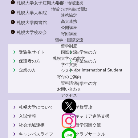
札幌大学女子短期大学部
社会・地域連携
地域での学生の活動
札幌大学大学院
連携協定
高大連携
札幌大学図書館
公開講座
札幌大学校友会
寄附講座
留学・国際交流
留学制度
受験生サイト
在学生の方
国際交流
札幌大学への留学
保護者の方
卒業生の方
学生支援
企業の方
for International Student
システム
s
寄付のご案内
資料請求
留学生の方
お問い合わせ
アクセス
札幌大学について
学群専攻
入試情報
キャリア進路支援
社会地域連携
留学国際交流
キャンパスライフ
クラブサークル