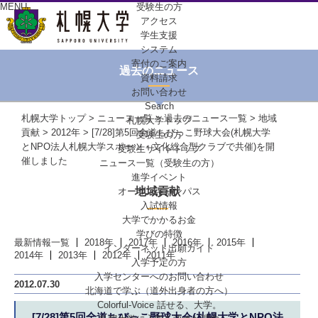
MENU
受験生の方
アクセス
学生支援
システム
寄付のご案内
過去のニュース
資料請求
お問い合わせ
Search
札幌大学トップ
>
ニュース一覧
>
過去のニュース一覧
>
地域
札幌大学トップ
貢献
>
2012年
> [7/28]第5回全道ちびっこ野球大会(札幌大学
受験生の方
とNPO法人札幌大学スポーツ・文化総合型クラブで共催)を開
受験生サイトトップ
催しました
ニュース一覧（受験生の方）
進学イベント
地域貢献
オープンキャンパス
入試情報
大学でかかるお金
学びの特徴
最新情報一覧
2018年
2017年
2016年
2015年
インターネット出願ガイド
2014年
2013年
2012年
2011年
入学予定の方
入学センターへの
お問い合わせ
2012.07.30
北海道で学ぶ
（道外出身者の方へ）
Colorful-Voice
話せる、大学。
[7/28]第5回全道ちびっこ野球大会(札幌大学とNPO法