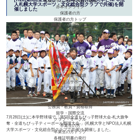
札幌大学に入学を決めた理由
人札幌大学スポーツ・文化総合型クラブで共催)を開
赤本オンライン
催しました
保護者の方
保護者の方トップ
就職実績・進路サポート
学費・経済支援制度
選抜制度
学びの特徴
キャンパスライフ
保護者サポート
在学生の方
在学生の方トップ
履修・授業・成績
学生生活サポート
相談・支援窓口
学費・奨学金情報
キャリア・就職支援
公務員・教員・資格取得
留学・国際交流
7月28日(土)に本学野球場で「第5回全道ちびっ子野球大会-札大旗争
クラブ・サークル
奪・全道ちびっ子ティーポール野球大会-」(札幌大学とNPO法人札幌
卒業生の方
大学スポーツ・文化総合型クラブで共催)を開催しました。
卒業生の方トップ
各種証明書の発行