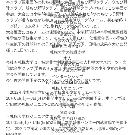
本クラブ認定団体の札ちび野球少年団、滝ちび野球クラブ、永ちび野
卒業後の就職支援
球クラブ、旭ちび野球クラブ、新ちび野球クラブのちびっこ少年団が
進路報告
参加。大会には小学3年生以下により編成された5つのちびっ子野球
卒業生名簿のご登録
クラブが道内各地から参加し、上級者(Aリーグ)6チーム、初心者(Bリ
札幌大学校友会
ーグ)3チームの2リーグに別れリーグ戦を行いました。
リンデン通信
大会運営には各チームの保護者のほか、本学
野球部
や本学
教職課程
履
企業の方
修学生や高校生がボランティアとして携わり、 幼稚園年長～小学生3
企業の方トップ
年生以下の野球好きの子ども達が、晴天の下、日頃の成果を大いに発
採用担当者さまへ
揮した1日でした。
札幌大学の就職支援
求人
今後も札幌大学は、特定非営利活動(NPO)法人札幌大学スポーツ・文
証明書の受取
化総合型クラブ(愛称めぇ～ず)と共催で認定団体等の少年少女の各種
卒業生名簿のご登録
大会を開催しています。
インターンシップ
今年度の開催予定のスケジュールは以下のとおりです。
for international
students
札幌大学について
・2012年度札幌大学めぇ～ず杯少年少女サッカー大会
札幌大学についてトップ
10月6日(土)～8日(月)の期間本学サッカー場で開催予定。本クラブ認
大学の概要
定団体の札幌ジュニアFC始め地域近郊の少年団が参加。
大学広報
関連団体
・札幌大学杯ジュニア柔道大会
札幌大学の取り組み
10月13日(土)・14日(日)の2日間、本学研修センター内武道場で開催予
施設案内
定。 本クラブ認定団体のジュニア柔道クラブ始め、地域近郊の少年
学校法人 札幌大学
団が参加。