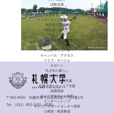
試験会場
入試トピックス
資格・活動点数換算表、主体性評価点数表
インターネット出願ガイド
前年度入試結果
転入学・編入学
社会人入学
科目等履修生・研究生
キャンパスライフ
年間スケジュール
キャンパス・アクセス
クラブ・サークル
サポート
札大生の暮らし
指定学生寮
キャリア・進路支援
札幌大学のキャリア支援
就職実績
キャリアサポート体制
〒062-8520 札幌市豊平区西岡3条7丁目3番1号
インターンシップ
Tel.
（011）852-1181
（代表）
キャリアサポートセンター講座
公務員・教員養成