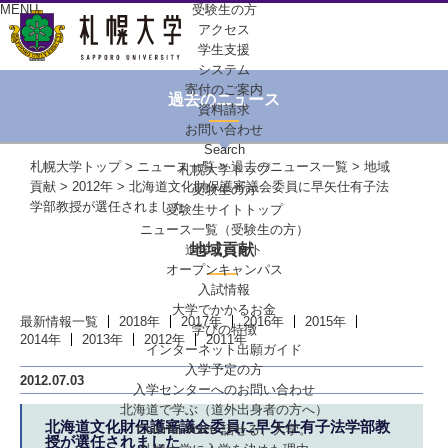
MENU
受験生の方
アクセス
学生支援
システム
寄付のご案内
過去のニュース
資料請求
お問い合わせ
Search
札幌大学トップ
>
ニュース一覧
>
過去のニュース一覧
>
地域
札幌大学トップ
貢献
>
2012年
> 北海道文化財保護審議会委員に早矢仕有子法
受験生の方
学部教授が選任されました
受験生サイトトップ
ニュース一覧（受験生の方）
地域貢献
進学イベント
オープンキャンパス
入試情報
大学でかかるお金
最新情報一覧
2018年
2017年
2016年
2015年
学びの特徴
2014年
2013年
2012年
2011年
インターネット出願ガイド
入学予定の方
2012.07.03
入学センターへの
お問い合わせ
北海道で学ぶ
（道外出身者の方へ）
北海道文化財保護審議会委員に早矢仕有子法学部教
Colorful-Voice
話せる、大学。
授が選任されました