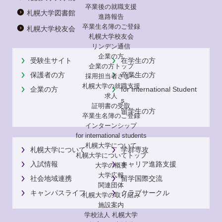
卒業後の就職支援
札幌大学図書館
進路報告
卒業生名簿のご登録
札幌大学校友会
札幌大学校友会
リンデン通信
企業の方
受験生サイト
在学生の方
企業の方トップ
保護者の方
卒業生の方
採用担当者さまへ
札幌大学の就職支援
企業の方
for International Student
求人
s
証明書の受取
留学生の方
卒業生名簿のご登録
インターンシップ
for international
students
札幌大学について
札幌大学について
学群専攻
札幌大学についてトップ
入試情報
キャリア進路支援
大学の概要
大学広報
社会地域連携
留学国際交流
関連団体
キャンパスライフ
クラブサークル
札幌大学の取り組み
施設案内
学校法人 札幌大学