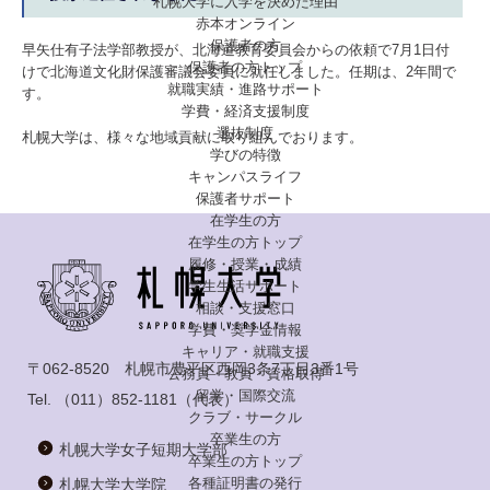
札幌大学に入学を決めた理由
赤本オンライン
保護者の方
早矢仕有子法学部教授
が、北海道教育委員会からの依頼で7月1日付
保護者の方トップ
けで北海道文化財保護審議会委員に就任しました。任期は、2年間で
就職実績・進路サポート
す。
学費・経済支援制度
選抜制度
札幌大学は、様々な地域貢献に取り組んでおります。
学びの特徴
キャンパスライフ
保護者サポート
在学生の方
在学生の方トップ
履修・授業・成績
学生生活サポート
相談・支援窓口
学費・奨学金情報
キャリア・就職支援
〒062-8520 札幌市豊平区西岡3条7丁目3番1号
公務員・教員・資格取得
留学・国際交流
Tel.
（011）852-1181
（代表）
クラブ・サークル
卒業生の方
札幌大学女子短期大学部
卒業生の方トップ
各種証明書の発行
札幌大学大学院