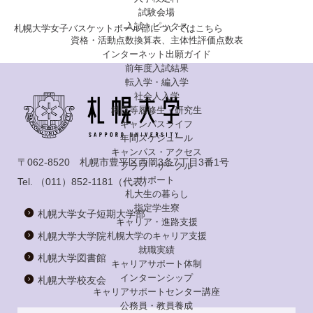
試験会場
入試トピックス
札幌大学女子バスケットボール部についてはこちら
資格・活動点数換算表、主体性評価点数表
インターネット出願ガイド
前年度入試結果
転入学・編入学
社会人入学
科目等履修生・研究生
キャンパスライフ
年間スケジュール
キャンパス・アクセス
〒062-8520 札幌市豊平区西岡3条7丁目3番1号
クラブ・サークル
サポート
Tel.
（011）852-1181
（代表）
札大生の暮らし
指定学生寮
札幌大学女子短期大学部
キャリア・進路支援
札幌大学大学院
札幌大学のキャリア支援
就職実績
札幌大学図書館
キャリアサポート体制
インターンシップ
札幌大学校友会
キャリアサポートセンター講座
公務員・教員養成