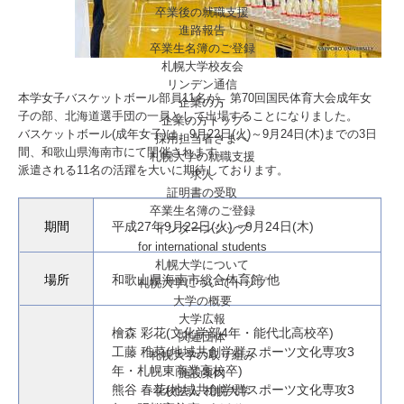
卒業後の就職支援
進路報告
卒業生名簿のご登録
札幌大学校友会
リンデン通信
本学女子バスケットボール部員11名が、第70回国民体育大会成年女
企業の方
子の部、北海道選手団の一員として出場することになりました。
企業の方トップ
バスケットボール(成年女子)は、9月22日(火)～9月24日(木)までの3日
採用担当者さまへ
間、和歌山県海南市にて開催されます。
札幌大学の就職支援
派遣される11名の活躍を大いに期待しております。
求人
証明書の受取
卒業生名簿のご登録
期間
平成27年9月22日(火)～9月24日(木)
インターンシップ
for international
students
札幌大学について
場所
和歌山県海南市総合体育館 他
札幌大学についてトップ
大学の概要
大学広報
檜森 彩花(文化学部4年・能代北高校卒)
関連団体
工藤 稚菜(地域共創学群スポーツ文化専攻3
札幌大学の取り組み
年・札幌東商業高校卒)
施設案内
熊谷 春花(地域共創学群スポーツ文化専攻3
学校法人 札幌大学