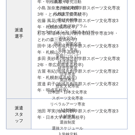
教育・研究活動
年・明桜高校卒)
その他の教育
小島 加奈恵(地域共創学群スポーツ文化専攻
札幌大学の学び
3年・とわの森三愛高校卒)
学びの特徴
佐藤 風花(地域共創学群スポーツ文化専攻3
みらい志向プログラム
年・札幌創成高校卒)
派遣
データサイエンス「魁(さきがけ)」
杉谷 果瑞稀(地域共創学群経営学専攻3年・
選手
プログラム
とわの森三愛高校卒)
留学・国際交流
田中 渚小(地域共創学群スポーツ文化専攻3
学群・専攻
年・札幌山の手高校卒)
学群について
多田 美紗希(地域共創学群スポーツ文化専攻
経済学専攻
2年・帯広南商業高校卒)
経営学専攻
古屋 有紀(地域共創学群スポーツ文化専攻2
法学専攻
年・札幌創成高校卒)
英語専攻
渡邉 莉子(地域共創学群スポーツ文化専攻2
歴史文化専攻
年・明成高校卒)
日本語・日本文化専攻
スポーツ文化専攻
リベラルアーツ専攻
派遣
入試情報
池田 琴実(地域共創学群スポーツ文化専攻3
スタ
入試情報
年・日本大学東北高校卒)
ッフ
選抜制度
選抜スケジュール
入学検定料