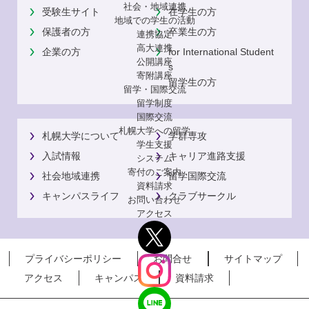
社会・地域連携
受験生サイト
在学生の方
地域での学生の活動
保護者の方
卒業生の方
連携協定
高大連携
企業の方
for International Student
公開講座
s
寄附講座
留学生の方
留学・国際交流
留学制度
国際交流
札幌大学への留学
札幌大学について
学群専攻
学生支援
入試情報
キャリア進路支援
システム
寄付のご案内
社会地域連携
留学国際交流
資料請求
キャンパスライフ
クラブサークル
お問い合わせ
アクセス
プライバシーポリシー
お問合せ
サイトマップ
アクセス
キャンパス
資料請求