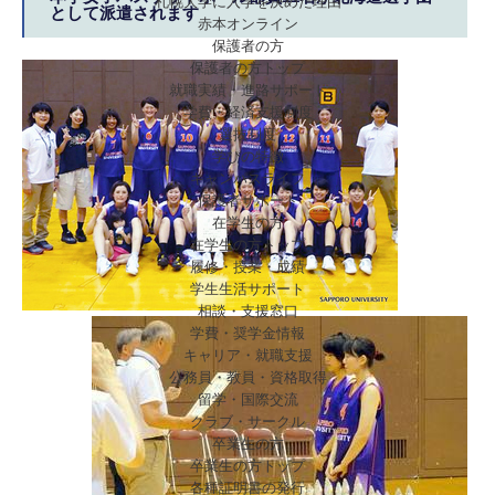
札幌大学に入学を決めた理由
として派遣されます
赤本オンライン
保護者の方
保護者の方トップ
就職実績・進路サポート
学費・経済支援制度
選抜制度
学びの特徴
キャンパスライフ
保護者サポート
在学生の方
在学生の方トップ
履修・授業・成績
学生生活サポート
相談・支援窓口
学費・奨学金情報
キャリア・就職支援
公務員・教員・資格取得
留学・国際交流
クラブ・サークル
卒業生の方
卒業生の方トップ
各種証明書の発行