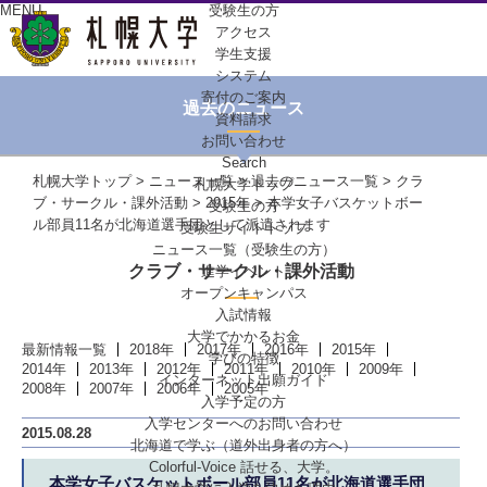
MENU
受験生の方
アクセス
学生支援
システム
寄付のご案内
過去のニュース
資料請求
お問い合わせ
Search
札幌大学トップ
>
ニュース一覧
>
過去のニュース一覧
>
クラ
札幌大学トップ
ブ・サークル・課外活動
>
2015年
> 本学女子バスケットボー
受験生の方
ル部員11名が北海道選手団として派遣されます
受験生サイトトップ
ニュース一覧（受験生の方）
クラブ・サークル・課外活動
進学イベント
オープンキャンパス
入試情報
大学でかかるお金
最新情報一覧
2018年
2017年
2016年
2015年
学びの特徴
2014年
2013年
2012年
2011年
2010年
2009年
インターネット出願ガイド
2008年
2007年
2006年
2005年
入学予定の方
入学センターへの
お問い合わせ
2015.08.28
北海道で学ぶ
（道外出身者の方へ）
Colorful-Voice
話せる、大学。
本学女子バスケットボール部員11名が北海道選手団