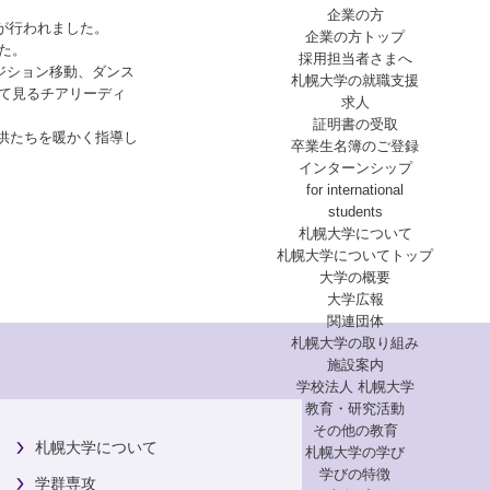
企業の方
流が行われました。
企業の方トップ
た。
採用担当者さまへ
ジション移動、ダンス
札幌大学の就職支援
て見るチアリーディ
求人
証明書の受取
子供たちを暖かく指導し
卒業生名簿のご登録
インターンシップ
for international
students
札幌大学について
札幌大学についてトップ
大学の概要
大学広報
関連団体
札幌大学の取り組み
施設案内
学校法人 札幌大学
教育・研究活動
その他の教育
札幌大学について
札幌大学の学び
学びの特徴
学群専攻