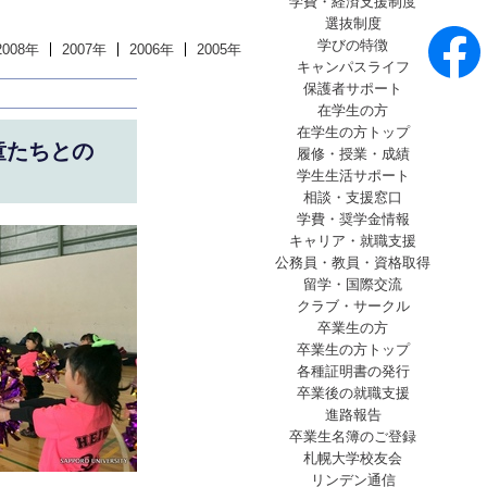
学費・経済支援制度
選抜制度
学びの特徴
2008年
2007年
2006年
2005年
キャンパスライフ
保護者サポート
在学生の方
在学生の方トップ
童たちとの
履修・授業・成績
学生生活サポート
相談・支援窓口
学費・奨学金情報
キャリア・就職支援
公務員・教員・資格取得
留学・国際交流
クラブ・サークル
卒業生の方
卒業生の方トップ
各種証明書の発行
卒業後の就職支援
進路報告
卒業生名簿のご登録
札幌大学校友会
リンデン通信