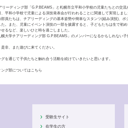
学チアリーディング部「G.P.BEAMS」と札幌市立平和小学校の児童たちとの交
日、平和小学校で児童による演技発表会が行われることに関連して実現しまし
の部員たちは、チアリーディングの基本姿勢や簡単なスタンツ(組み演技)、ポ
した。また、児童にイベント演技の一部を披露すると、子どもたちは生で初め
かせるなど、楽しいひと時を過ごしました。
幌大学チアリーディング部 G.P.BEAMS」のメンバーになるかもしれない
、是非、また遊びに来てください。
ングを通じて子供たちと触れ合う活動を続けていきたいと思います。
ィング部についてはこちら
受験生サイト
在学生の方