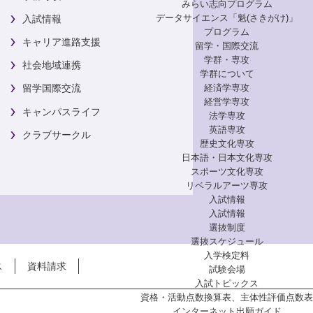
みらい志向プログラム
データサイエンス「魁(さきがけ)」
入試情報
プログラム
キャリア進路支援
留学・国際交流
学群・専攻
社会地域連携
学群について
経済学専攻
留学国際交流
経営学専攻
キャンパスライフ
法学専攻
英語専攻
クラブサークル
歴史文化専攻
日本語・日本文化専攻
スポーツ文化専攻
リベラルアーツ専攻
入試情報
入試情報
選抜制度
選抜スケジュール
入学検定料
ス
資料請求
試験会場
入試トピックス
資格・活動点数換算表、主体性評価点数表
インターネット出願ガイド