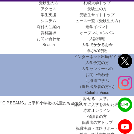
受験生の方
札幌大学トップ
アクセス
受験生の方
学生支援
受験生サイトトップ
システム
ニュース一覧（受験生の方）
寄付のご案内
進学イベント
資料請求
オープンキャンパス
お問い合わせ
入試情報
Search
大学でかかるお金
学びの特徴
インターネット出願ガイド
入学予定の方
入学センターへの
お問い合わせ
北海道で学ぶ
（道外出身者の方へ）
Colorful-Voice
話せる、大学。
G.P.BEAMS」と平和小学校の児童たちとの交
札幌大学に入学を決めた理由
赤本オンライン
保護者の方
保護者の方トップ
就職実績・進路サポート