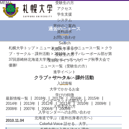
MENU
受験生の方
アクセス
学生支援
システム
寄付のご案内
過去のニュース
資料請求
お問い合わせ
Search
札幌大学トップ
>
ニュース一覧
>
過去のニュース一覧
>
クラ
札幌大学トップ
ブ・サークル・課外活動
>
2010年
> 男子バレーボール部が第
受験生の方
37回原崎杯北海道大学男・女バレーボールリーグ秋季大会で
受験生サイトトップ
優勝!
ニュース一覧（受験生の方）
進学イベント
クラブ・サークル・課外活動
オープンキャンパス
入試情報
大学でかかるお金
学びの特徴
最新情報一覧
2018年
2017年
2016年
2015年
インターネット出願ガイド
2014年
2013年
2012年
2011年
2010年
2009年
入学予定の方
2008年
2007年
2006年
2005年
入学センターへの
お問い合わせ
北海道で学ぶ
（道外出身者の方へ）
2010.11.04
Colorful-Voice
話せる、大学。