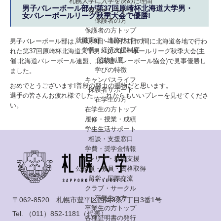
札幌大学に入学を決めた理由
男子バレーボール部が第37回原崎杯北海道大学男・
赤本オンライン
女バレーボールリーグ秋季大会で優勝!
保護者の方
保護者の方トップ
就職実績・進路サポート
男子バレーボール部は、10月9日～10月31日の間に北海道各地で行わ
学費・経済支援制度
れた第37回原崎杯北海道大学男・女バレーボールリーグ秋季大会(主
選抜制度
催:北海道バレーボール連盟、北海道バレーボール協会)で見事優勝し
学びの特徴
ました。
キャンパスライフ
おめでとうございます!普段の努力の賜物だと思います。
保護者サポート
選手の皆さんお疲れ様でした。これからもいいプレーを見せてくださ
在学生の方
い。
在学生の方トップ
履修・授業・成績
学生生活サポート
相談・支援窓口
学費・奨学金情報
キャリア・就職支援
公務員・教員・資格取得
留学・国際交流
クラブ・サークル
卒業生の方
〒062-8520 札幌市豊平区西岡3条7丁目3番1号
卒業生の方トップ
Tel.
（011）852-1181
（代表）
各種証明書の発行