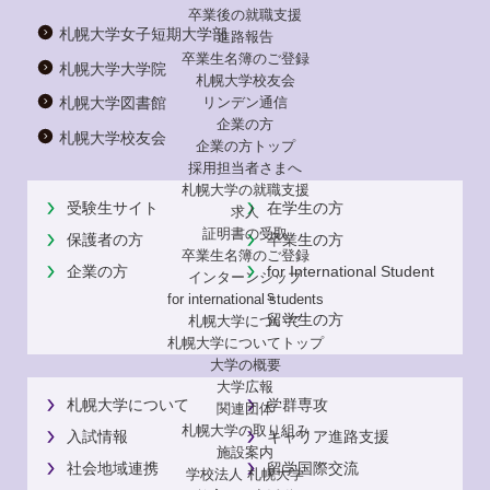
卒業後の就職支援
札幌大学女子短期大学部
進路報告
卒業生名簿のご登録
札幌大学大学院
札幌大学校友会
リンデン通信
札幌大学図書館
企業の方
札幌大学校友会
企業の方トップ
採用担当者さまへ
札幌大学の就職支援
受験生サイト
在学生の方
求人
証明書の受取
保護者の方
卒業生の方
卒業生名簿のご登録
企業の方
for International Student
インターンシップ
s
for international
students
留学生の方
札幌大学について
札幌大学についてトップ
大学の概要
大学広報
札幌大学について
学群専攻
関連団体
札幌大学の取り組み
入試情報
キャリア進路支援
施設案内
社会地域連携
留学国際交流
学校法人 札幌大学