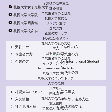
卒業後の就職支援
札幌大学女子短期大学部
進路報告
卒業生名簿のご登録
札幌大学大学院
札幌大学校友会
札幌大学図書館
リンデン通信
企業の方
札幌大学校友会
企業の方トップ
採用担当者さまへ
札幌大学の就職支援
受験生サイト
在学生の方
求人
証明書の受取
保護者の方
卒業生の方
卒業生名簿のご登録
企業の方
for International Student
インターンシップ
s
for international
students
留学生の方
札幌大学について
札幌大学についてトップ
大学の概要
大学広報
札幌大学について
学群専攻
関連団体
札幌大学の取り組み
入試情報
キャリア進路支援
施設案内
社会地域連携
留学国際交流
学校法人 札幌大学