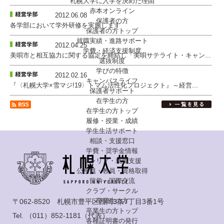
札幌大学に入学を決めた理由
赤本オンライン
2012.06.08
保護者の方
各学部において学外研修を実施します
保護者の方トップ
就職実績・進路サポート
2012.04.25
学費・経済支援制度
美唄市と相互協力に関する協定を締結し「美唄サテライト・キャン...
選抜制度
学びの特徴
2012.02.16
キャンパスライフ
『〈札幌大学×雪マジ!19〉トマム活性化プロジェクト』～経営...
保護者サポート
在学生の方
在学生の方トップ
履修・授業・成績
学生生活サポート
相談・支援窓口
学費・奨学金情報
キャリア・就職支援
公務員・教員・資格取得
留学・国際交流
クラブ・サークル
卒業生の方
〒062-8520 札幌市豊平区西岡3条7丁目3番1号
卒業生の方トップ
Tel.
（011）852-1181
（代表）
各種証明書の発行