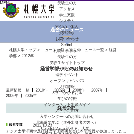
MENU
受験生の方
アクセス
学生支援
システム
寄付のご案内
過去のニュース
資料請求
お問い合わせ
Search
札幌大学トップ
>
ニュース一覧
>
過去のニュース一覧
>
経営
札幌大学トップ
学部
> 2012年
受験生の方
受験生サイトトップ
経営学部からのお知らせ
ニュース一覧（受験生の方）
進学イベント
オープンキャンパス
入試情報
最新情報一覧
2010年
2009年
2008年
2007年
大学でかかるお金
2006年
2005年
学びの特徴
インターネット出願ガイド
経営学部
入学予定の方
入学センターへの
お問い合わせ
北海道で学ぶ
（道外出身者の方へ）
2012.10.23
Colorful-Voice
話せる、大学。
アジア太平洋商学及び経営学国際研究会に本学教員が参加しました...