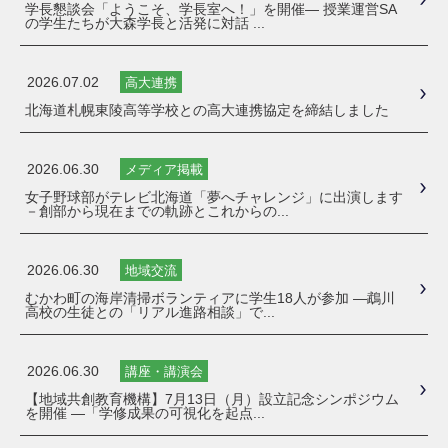
学長懇談会「ようこそ、学長室へ！」を開催― 授業運営SA
の学生たちが大森学長と活発に対話 ...
2026.07.02
高大連携
北海道札幌東陵高等学校との高大連携協定を締結しました
2026.06.30
メディア掲載
女子野球部がテレビ北海道「夢へチャレンジ」に出演します
－創部から現在までの軌跡とこれからの...
2026.06.30
地域交流
むかわ町の海岸清掃ボランティアに学生18人が参加 ―鵡川
高校の生徒との「リアル進路相談」で...
2026.06.30
講座・講演会
【地域共創教育機構】7月13日（月）設立記念シンポジウム
を開催 ―「学修成果の可視化を起点...