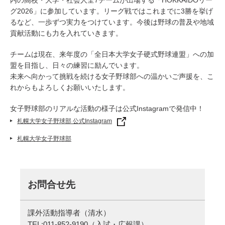
内の高校・大学・社会人全7チームが出場する「HOKKAIDOリー
グ2026」に参加しています。リーグ戦ではこれまでに3勝を挙げ
るなど、一歩ずつ実力をつけています。今後は野球の普及や地域
貢献活動にも力を入れていきます。
チームは現在、来年度の「全日本大学女子硬式野球連盟」への加
盟を目指し、日々の練習に励んでいます。
未来へ向かって挑戦を続ける女子野球部への温かいご声援を、こ
れからもよろしくお願いいたします。
女子野球部のリアルな活動の様子は公式Instagramで発信中！
札幌大学女子野球部 公式Instagram
札幌大学女子野球部
お問合せ先
課外活動指導者（清水）
TEL:
011-852-9190
（入試・広報課）