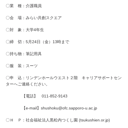
〇業 種：介護職員
〇会 場：みらい共創スクエア
〇対 象：大学
4
年生
〇締 切：5月24日（金）13時まで
〇持ち物：筆記用具
〇服 装：スーツ
〇申 込：リンデンホールウエスト２階 キャリアサポートセン
ターへご連絡ください。
【電話】
011-852-9143
【
e-mail
】
shushoku@ofc.sapporo-u.ac.jp
〇Ｈ Ｐ：
社会福祉法人黒松内つくし園 (tsukushien.or.jp)