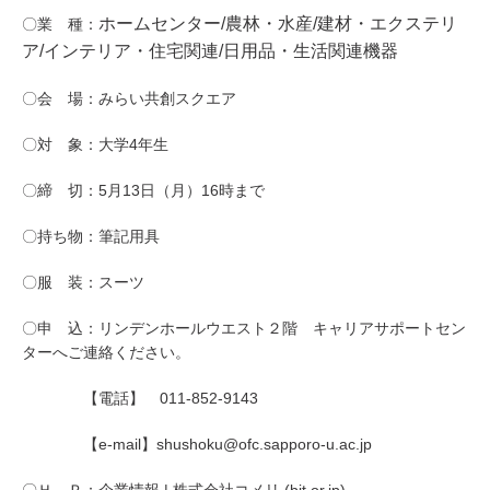
ホームセンター/
農林・水産/
建材・エクステリ
〇業 種：
ア/
インテリア・住宅関連/
日用品・生活関連機器
〇会 場：みらい共創スクエア
〇対 象：大学
4
年生
〇締 切：5月13日（月）16時まで
〇持ち物：筆記用具
〇服 装：スーツ
〇申 込：リンデンホールウエスト２階 キャリアサポートセン
ターへご連絡ください。
【電話】
011-852-9143
【
e-mail
】
shushoku@ofc.sapporo-u.ac.jp